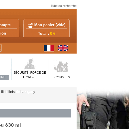
Tube de recherche
ompte
Mon panier (
vide
)
exion
Total :
0 €
SÉCURITÉ, FORCE DE
INE
L'ORDRE
CONSEILS
lit, billets de banque
ou 630 ml