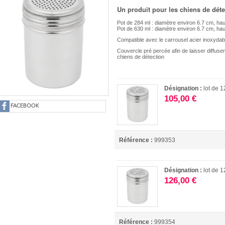
Un produit pour les chiens de déte
Pot de 284 ml : diamètre environ 6.7 cm, ha
Pot de 630 ml : diamètre environ 6.7 cm, h
Compatible avec le carrousel acier inoxydab
Couvercle pré percée afin de laisser diffuse
chiens de détection
Désignation :
lot de 
105,00 €
FACEBOOK
Référence :
999353
Désignation :
lot de 
126,00 €
Référence :
999354