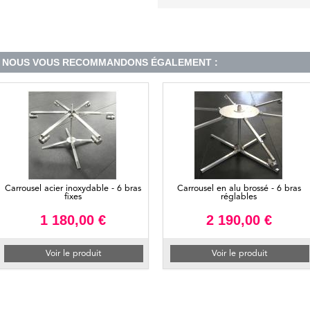
NOUS VOUS RECOMMANDONS ÉGALEMENT :
Carrousel acier inoxydable - 6 bras
Carrousel en alu brossé - 6 bras
fixes
réglables
1 180,00 €
2 190,00 €
Voir le produit
Voir le produit