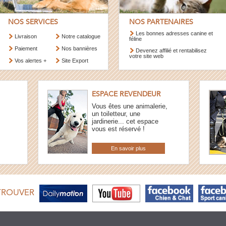
NOS SERVICES
NOS PARTENAIRES
Les bonnes adresses canine et
Livraison
Notre catalogue
féline
Paiement
Nos bannières
Devenez affilié et rentabilisez
votre site web
Vos alertes +
Site Export
ESPACE REVENDEUR
Vous êtes une animalerie,
un toiletteur, une
jardinerie... cet espace
vous est réservé !
En savoir plus
TROUVER