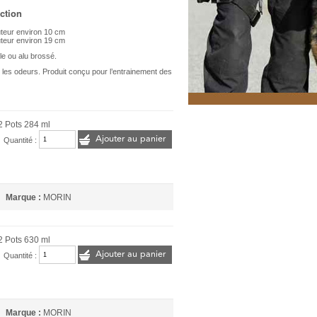
ction
uteur environ 10 cm
auteur environ 19 cm
le ou alu brossé.
r les odeurs. Produit conçu pour l’entrainement des
12 Pots 284 ml
Ajouter au panier
Quantité :
Marque :
MORIN
12 Pots 630 ml
Ajouter au panier
Quantité :
Marque :
MORIN