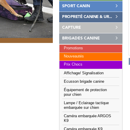
SPORT CANIN
PROPRETÉ CANINE & UR...
CAPTURE
BRIGADES CANINE
Promotions
Nouveautés
Prix Chocs
Affichage/ Signalisation
Ecusson brigade canine
Équipement de protection
pour chien
Lampe / Eclairage tactique
embarquée sur chien
Caméra embarquée ARGOS
K9
Caméra embarquée K9