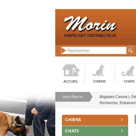
ACCUEIL
CHIENS
CHATS
Vous êtes ici
Brigades Canine
Dé
Recherche, Entraine
CHIENS
CHATS