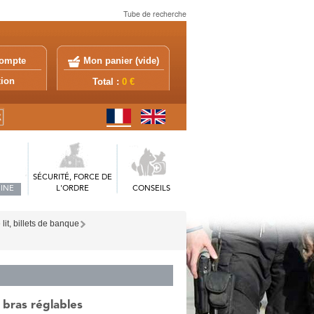
Tube de recherche
ompte
Mon panier (
vide
)
exion
Total :
0 €
SÉCURITÉ, FORCE DE
INE
L'ORDRE
CONSEILS
lit, billets de banque
 bras réglables