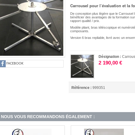
Carrousel pour l’évaluation et la 
De conception plus légère que le Carrouse
bénéficier des avantages de la formation sur
rapport qualité / prix.
Modèle pliant, bras téléscopique et numérot
composants.
Version 6 bras repliable, livré avec un ens
Désignation :
Carrous
2 190,00 €
FACEBOOK
Référence :
999351
NOUS VOUS RECOMMANDONS ÉGALEMENT :