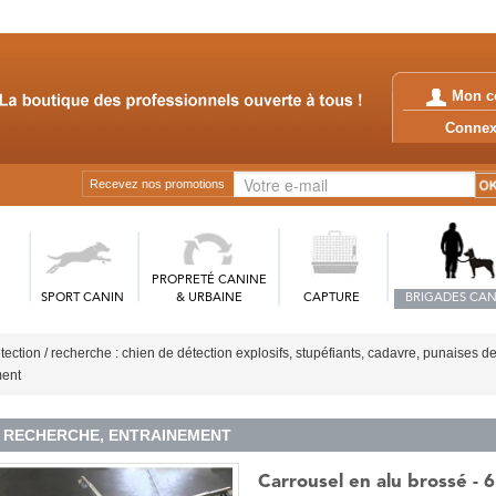
Mon c
Conn
Recevez nos promotions
PROPRETÉ CANINE
SPORT CANIN
& URBAINE
CAPTURE
BRIGADES CAN
tection / recherche : chien de détection explosifs, stupéfiants, cadavre, punaises de 
ment
RECHERCHE, ENTRAINEMENT
Carrousel en alu brossé - 6