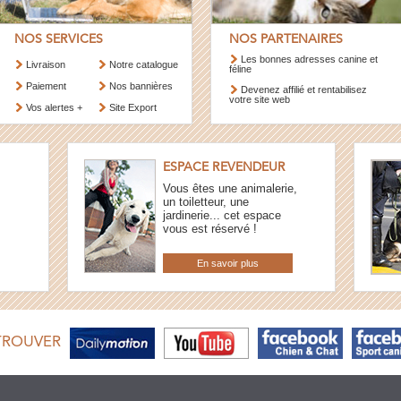
NOS SERVICES
NOS PARTENAIRES
Les bonnes adresses canine et
Livraison
Notre catalogue
féline
Paiement
Nos bannières
Devenez affilié et rentabilisez
votre site web
Vos alertes +
Site Export
ESPACE REVENDEUR
Vous êtes une animalerie,
un toiletteur, une
jardinerie... cet espace
vous est réservé !
En savoir plus
TROUVER