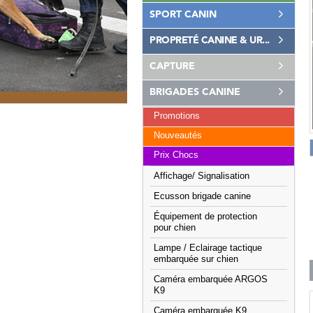
SPORT CANIN
PROPRETÉ CANINE & UR...
CAPTURE
BRIGADES CANINE
Promotions
Nouveautés
Prix Chocs
Affichage/ Signalisation
Ecusson brigade canine
Équipement de protection
pour chien
Lampe / Eclairage tactique
embarquée sur chien
Caméra embarquée ARGOS
K9
Caméra embarquée K9