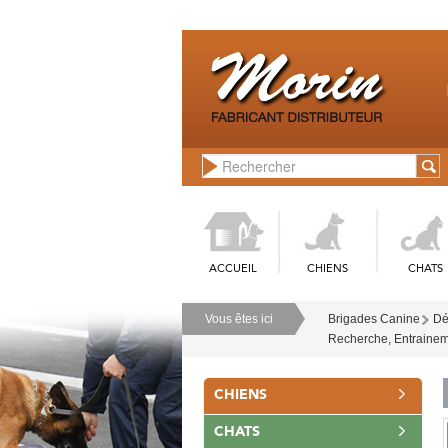
ACCUEIL
CHIENS
CHATS
Vous êtes ici
Brigades Canine
Dé
Recherche, Entraine
CHIENS
CHATS