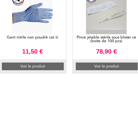
Gant nitrile non poudré cat iii
Pince jetable stérile sous blister ce
(boite de 100 pcs)
11,50 €
78,90 €
Voir le produit
Voir le produit