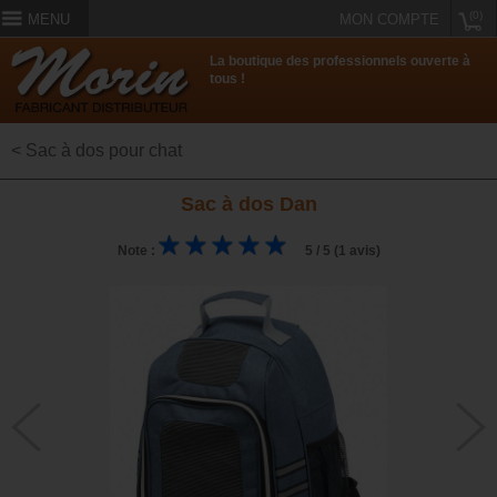
(0)
MENU
MON COMPTE
La boutique des professionnels ouverte à
tous !
< Sac à dos pour chat
Sac à dos Dan
Note :
5 / 5 (1 avis)