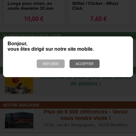
Longe pour chien, en
Sifflet / Clicker - Whizz
corde diamètre 10 mm
Click
10,00 €
7,60 €
ALIMENTATION CAT'S LOVE
Des repas complets pour chats, à
Bonjour,
partir d’ingrédients 100% naturels.
vous êtes dirigé sur notre site mobile.
JOUET POUR CHAT
Offrez-lui un jouet pour des heures
de plaisirs !
NOTRE MAGASIN
Plus de 6 000 références - Venez
nous rendre visite !
23 bis, rue des Bourguignons, 91310 Montlhéry