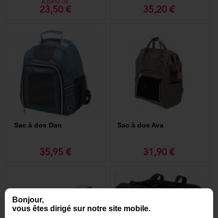
1. bien-être pour votre chat : les sacs à dos sont souvent équipés de
A partir de
23,50 €
35,20 €
coussins moelleux et de panneaux en maille pour une bonne ventilation,
assurant un environnement agréable pour votre chat ;
2. liberté de mouvement : en utilisant un sac à dos de transport pour
chat, vous gardez vos mains libres, ce qui est pratique pour les
promenades, les courses ou les voyages ;
3. sécurité : la plupart des modèles sont dotés de fermetures éclair
robustes et de harnais de sécurité intégrés pour empêcher votre chat de
s'échapper.
Comment choisir votre sac ?
Pour choisir un sac à dos pour chat, plusieurs critères sont à prendre en
compte :
Sac à dos Dan
Sac à dos Ava
● taille : assurez-vous que le sac est suffisamment spacieux pour que
votre chat puisse se tenir debout, se tourner et se coucher
confortablement ;
35,95 €
31,90 €
● ventilation : optez pour un modèle avec des panneaux en maille pour
une bonne circulation de l’air ;
● confort : on ne le dira jamais assez, recherchez des sacs avec des
bretelles rembourrées et un dos ergonomique pour votre confort ;
Bonjour,
vous êtes dirigé sur notre site mobile.
Nos astuces pour un voyage réussi avec votre