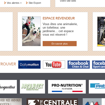
votre site web
Vos alertes +
Site Export
ESPACE REVENDEUR
Vous êtes une animalerie,
un toiletteur, une
jardinerie... cet espace
vous est réservé !
En savoir plus
TROUVER