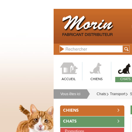
ACCUEIL
CHIENS
CHATS
Vous êtes ici
Chats
Transport
S
CHIENS
CHATS
Promotions