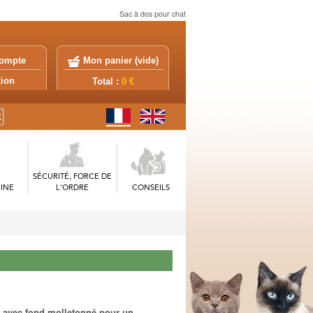
Sac à dos pour chat
ompte
Mon panier (
vide
)
exion
Total :
0 €
SÉCURITÉ, FORCE DE
INE
L'ORDRE
CONSEILS
u, avec fond molletonné pour un