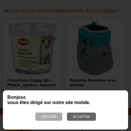
NOUS VOUS RECOMMANDONS ÉGALEMENT
Friandises Happy Mix -
Sacoche friandise avec
Poulet, agneau, saumon
anneau
7,30 €
9,15 €
Bonjour,
vous êtes dirigé sur notre site mobile.
JOUETS EN CORDE
De nombreuses nouveautés pour
des heures de jeux avec votre chien
!