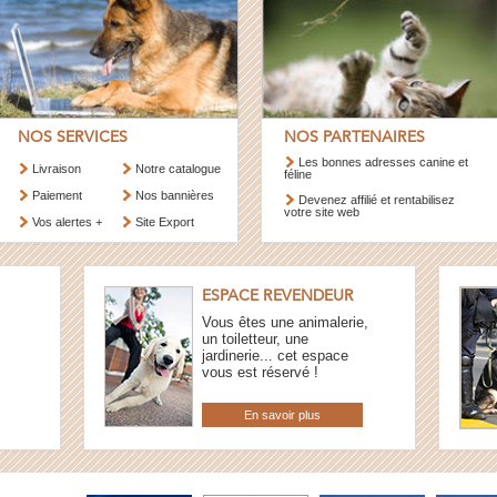
NOS SERVICES
NOS PARTENAIRES
Les bonnes adresses canine et
Livraison
Notre catalogue
féline
Paiement
Nos bannières
Devenez affilié et rentabilisez
votre site web
Vos alertes +
Site Export
ESPACE REVENDEUR
Vous êtes une animalerie,
un toiletteur, une
jardinerie... cet espace
vous est réservé !
En savoir plus