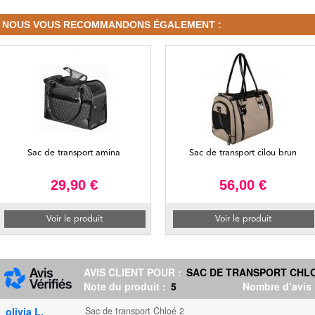
NOUS VOUS RECOMMANDONS ÉGALEMENT :
Sac de transport amina
Sac de transport cilou brun
29,90 €
56,00 €
Voir le produit
Voir le produit
AVIS CLIENT POUR :
SAC DE TRANSPORT CHLO
Note du produit :
5
Nombre d’avis
olivia L.
Sac de transport Chloé 2