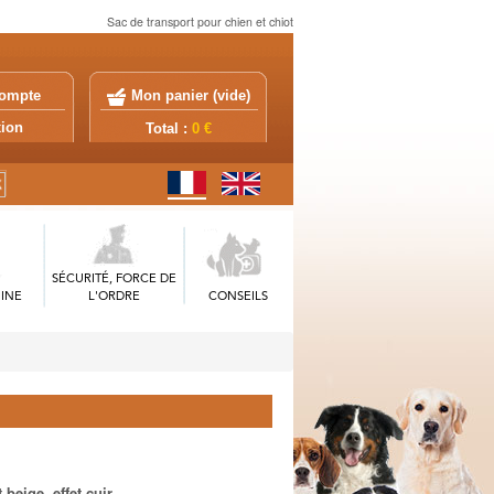
Sac de transport pour chien et chiot
ompte
Mon panier (
vide
)
exion
Total :
0 €
SÉCURITÉ, FORCE DE
INE
L'ORDRE
CONSEILS
beige, effet cuir