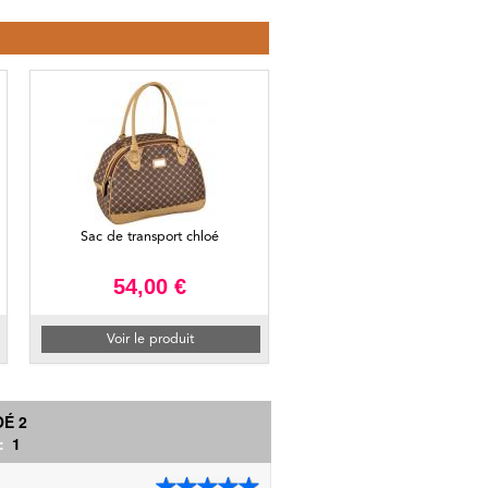
Sac de transport chloé
54,00 €
Voir le produit
É 2
 :
1