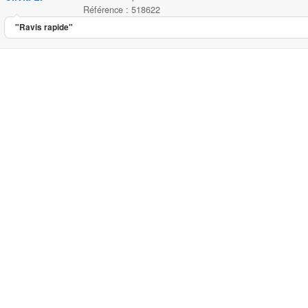
Référence : 518622
"Ravis rapide"
Sac de transport Chloé 2
...
79.00
5.00
5
1
Sac de tra