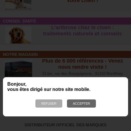
votre chien !
CONSEIL SANTÉ
L’arthrose chez le chien :
traitements naturels et conseil
s
NOTRE MAGASIN
Plus de 6 000 références - Venez
nous rendre visite !
23 bis, rue des Bourguignons, 91310 Montlhéry
Bonjour,
vous êtes dirigé sur notre site mobile.
Avis de nos Clients
Calculé à partir de 700 avis obtenus sur les 12
derniers mois. *
4.65/5
DISTRIBUTEUR OFFICIEL DES MARQUES