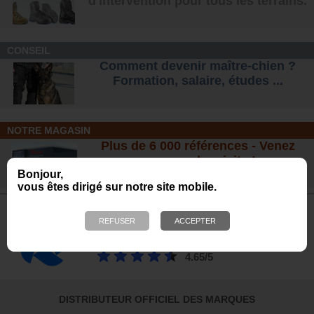
d'intervention pour tous les terrains
.
CONSEIL
Comment devenir maître-chien ?
Formation, salaire, étude
s ...
NOTRE MAGASIN
Plus de 6 000 références - Venez
nous rendre visite !
Bonjour,
23 bis, rue des Bourguignons, 91310 Montlhéry
vous êtes dirigé sur notre site mobile.
Avis de nos Clients
Calculé à partir de 700 avis obtenus sur les 12
derniers mois. *
4.65/5
DISTRIBUTEUR OFFICIEL DES MARQUES