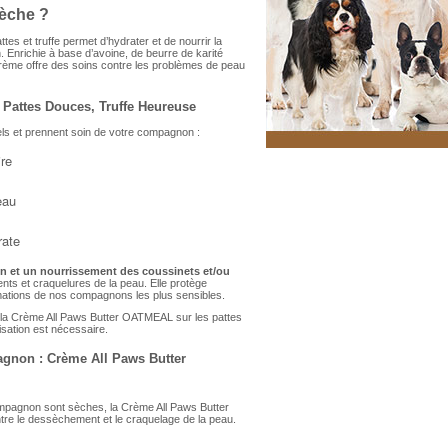
sèche ?
s et truffe permet d’hydrater et de nourrir la
n. Enrichie à base d’avoine, de beurre de karité
 crème offre des soins contre les problèmes de peau
Pattes Douces, Truffe Heureuse
els et prennent soin de votre compagnon :
ire
eau
rate
on et un nourrissement des coussinets et/ou
nts et craquelures de la peau. Elle protège
ammations de nos compagnons les plus sensibles.
ser la Crème All Paws Butter OATMEAL sur les pattes
lisation est nécessaire.
agnon : Crème All Paws Butter
e compagnon sont sèches, la Crème All Paws Butter
re le dessèchement et le craquelage de la peau.