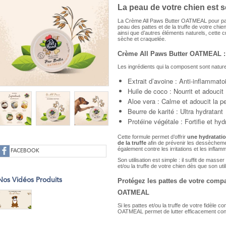
La peau de votre chien est 
La Crème All Paws Butter OATMEAL pour patte
peau des pattes et de la truffe de votre chie
ainsi que d’autres éléments naturels, cette
sèche et craquelée.
Crème All Paws Butter OATMEAL : 
Les ingrédients qui la composent sont natur
Extrait d’avoine : Anti-inflammato
Huile de coco : Nourrit et adoucit
Aloe vera : Calme et adoucit la p
Beurre de karité : Ultra hydratant
Protéine végétale : Fortifie et hyd
Cette formule permet d’offrir
une hydratati
de la truffe
afin de prévenir les dessècheme
également contre les irritations et les infl
FACEBOOK
Son utilisation est simple : il suffit de mas
et/ou la truffe de votre chien dès que son uti
Nos Vidéos Produits
Protégez les pattes de votre comp
OATMEAL
Si les pattes et/ou la truffe de votre fidèl
OATMEAL permet de lutter efficacement cont