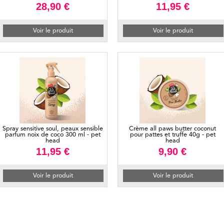
28,90 €
11,95 €
Voir le produit
Voir le produit
Spray sensitive soul, peaux sensible
Crème all paws butter coconut
parfum noix de coco 300 ml - pet
pour pattes et truffe 40g - pet
head
head
11,95 €
9,90 €
Voir le produit
Voir le produit