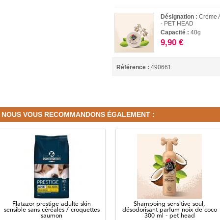
Désignation :
Crème A
- PET HEAD
Capacité :
40g
9,90 €
Référence :
490661
NOUS VOUS RECOMMANDONS ÉGALEMENT :
Flatazor prestige adulte skin
Shampoing sensitive soul,
sensible sans céréales / croquettes
désodorisant parfum noix de coco
saumon
300 ml - pet head