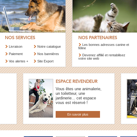
NOS SERVICES
NOS PARTENAIRES
Les bonnes adresses canine et
Livraison
Notre catalogue
féline
Paiement
Nos bannières
Devenez affilié et rentabilisez
votre site web
Vos alertes +
Site Export
ESPACE REVENDEUR
Vous êtes une animalerie,
un toiletteur, une
jardinerie... cet espace
vous est réservé !
En savoir plus