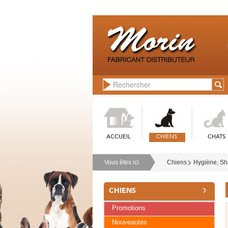
ACCUEIL
CHIENS
CHATS
Vous êtes ici
Chiens
Hygiène, Sh
CHIENS
Promotions
Nouveautés