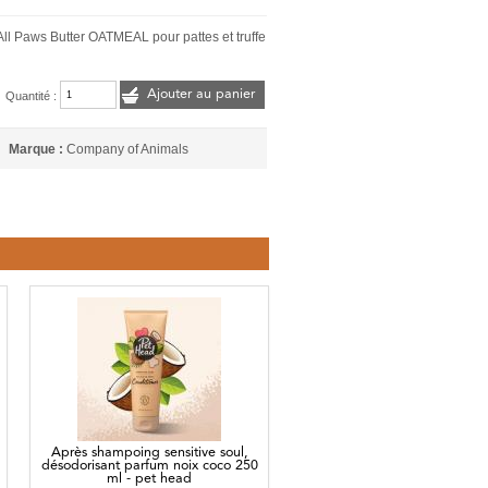
ll Paws Butter OATMEAL pour pattes et truffe
Ajouter au panier
Quantité :
Marque :
Company of Animals
Après shampoing sensitive soul,
désodorisant parfum noix coco 250
ml - pet head