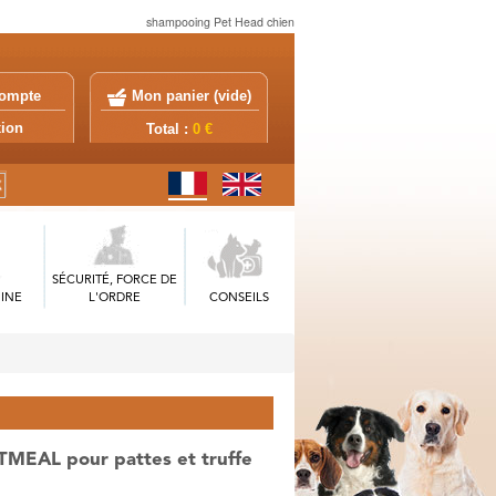
shampooing Pet Head chien
ompte
Mon panier (
vide
)
exion
Total :
0 €
SÉCURITÉ, FORCE DE
INE
L'ORDRE
CONSEILS
TMEAL pour pattes et truffe