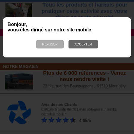
Tous les produits et harnais pour
pratiquer cette activité avec votre
chien
en toute sécurité
Bonjour,
vous êtes dirigé sur notre site mobile.
TAPIS ROULANT
Avec DOG RUNNER et Dog Pacer
Le n°1 des ventes aux USA
Morin, distributeur exclusif en France
NOTRE MAGASIN
Plus de 6 000 références - Venez
nous rendre visite !
23 bis, rue des Bourguignons, 91310 Montlhéry
Avis de nos Clients
Calculé à partir de 701 avis obtenus sur les 12
derniers mois. *
4.65/5