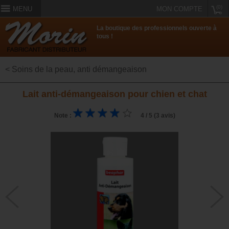
(0)
MENU
MON COMPTE
La boutique des professionnels ouverte à
tous !
< Soins de la peau, anti démangeaison
Lait anti-démangeaison pour chien et chat
Note :
4 / 5 (3 avis)