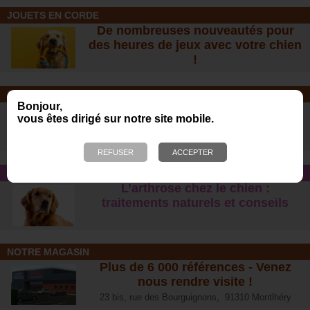
JOUETS EN CORDE
De nombreuses nouveautés pour
des heures de jeux avec votre chien
!
SOINS ET SHAMPOOING
Bonjour,
Tout pour l'hygiène et les soins de
vous êtes dirigé sur notre site mobile.
votre chien !
CONSEIL SANTÉ
L’arthrose chez le chien :
traitements naturels et conseil
s
NOTRE MAGASIN
Plus de 6 000 références - Venez
nous rendre visite !
23 bis, rue des Bourguignons, 91310 Montlhéry