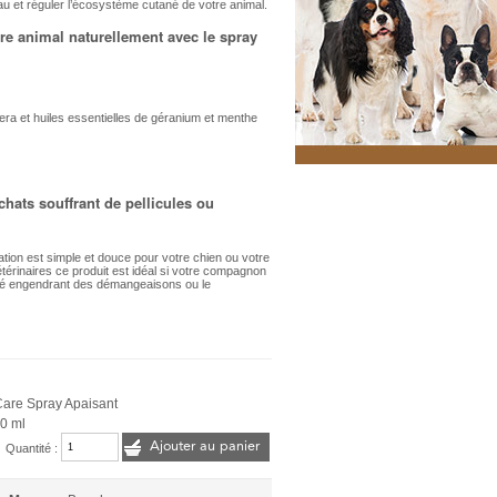
u et réguler l’écosystème cutané de votre animal.
e animal naturellement avec le spray
vera et huiles essentielles de géranium et menthe
chats souffrant de pellicules ou
tion est simple et douce pour votre chien ou votre
térinaires ce produit est idéal si votre compagnon
tané engendrant des démangeaisons ou le
are Spray Apaisant
0 ml
Ajouter au panier
Quantité :