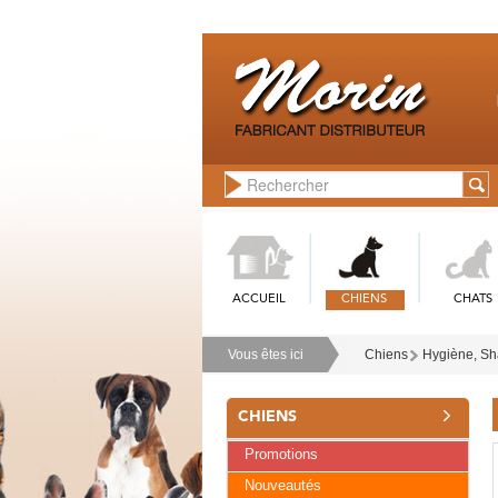
ACCUEIL
CHIENS
CHATS
Vous êtes ici
Chiens
Hygiène, Sh
CHIENS
Promotions
Nouveautés