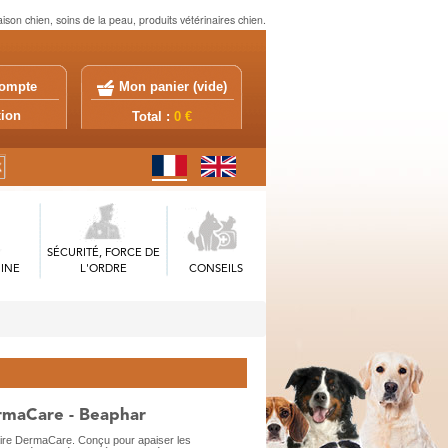
on chien, soins de la peau, produits vétérinaires chien.
ompte
Mon panier (
vide
)
exion
Total :
0 €
SÉCURITÉ, FORCE DE
INE
L'ORDRE
CONSEILS
rmaCare - Beaphar
aire DermaCare. Conçu pour apaiser les