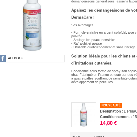
démangeaisons généralisées, assainir la pea
Apaisez les démangeaisons de votr
DermaCare !
Ses avantages:
- Formule enrichie en argent colloïdal, aloe 
poivrée
- Soulage les peaux sensibles
- Rafraichit et apaise
- Utilisable quotidiennement et sans rinçage
Solution idéale pour les chiens et 
FACEBOOK
d’irritations cutanées.
Conditionné sous forme de spray son applica
chat. Fabriqué en France et testé par des vé
à quatre pattes souffrent de sensibilité cu
développement de pellicules.
NOUVEAUTÉ
Désignation :
DermaC
Conditionnement :
15
14,80 €