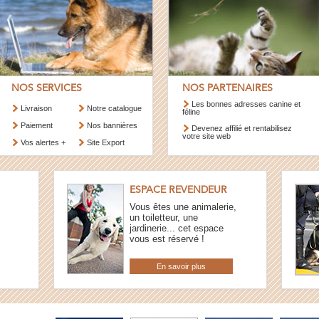
NOS SERVICES
NOS PARTENAIRES
Les bonnes adresses canine et
Livraison
Notre catalogue
féline
Paiement
Nos bannières
Devenez affilié et rentabilisez
votre site web
Vos alertes +
Site Export
ESPACE REVENDEUR
Vous êtes une animalerie,
un toiletteur, une
jardinerie... cet espace
vous est réservé !
En savoir plus