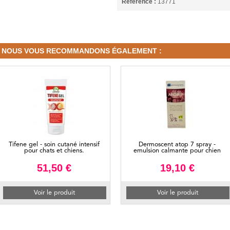
Référence :
13771
NOUS VOUS RECOMMANDONS ÉGALEMENT :
Tifene gel - soin cutané intensif
Dermoscent atop 7 spray -
pour chats et chiens.
emulsion calmante pour chien
51,50 €
19,10 €
Voir le produit
Voir le produit