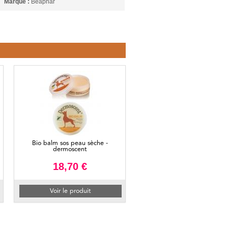
Marque :
Beaphar
Bio balm sos peau sèche -
dermoscent
18,70 €
Voir le produit