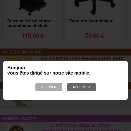
Desserte de toilettage
Tabouret économique
pour chiens et chats
115,00 €
79,00 €
JOUETS EN CORDE
De nombreuses nouveautés pour
des heures de jeux avec votre chien
Bonjour,
!
vous êtes dirigé sur notre site mobile.
SOINS ET SHAMPOOING
Tout pour l'hygiène et les soins de
votre chien !
CONSEIL SANTÉ
L’arthrose chez le chien :