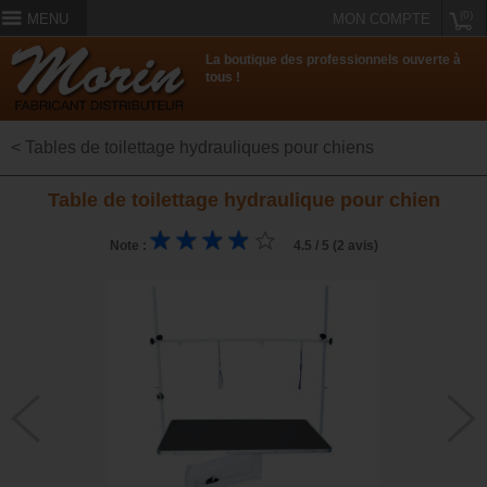
(0)
MENU
MON COMPTE
La boutique des professionnels ouverte à
tous !
< Tables de toilettage hydrauliques pour chiens
Table de toilettage hydraulique pour chien
Note :
4.5 / 5 (2 avis)