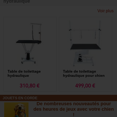
hydraulique
Avec leur structure robuste et leur mécanisme hydraulique fiable, une
Voir plus
table de toilettage hydraulique pour les chiens peut s'ajuster en hauteur
sans effort, permettant ainsi d'accommoder des chiens de différentes
tailles. Cela offre aussi un confort ergonomique au toiletteur, qui peut
ainsi travailler à une hauteur appropriée. De plus, la surface
antidérapante de la table assure une stabilité optimale, évitant ainsi les
accidents.
L'aspect hydraulique de ces tables est ce qui les distingue vraiment. Le
système hydraulique, facile à utiliser, permet de lever ou d'abaisser la
table avec un minimum d'effort physique. Cela permet d'économiser de
l'énergie, en particulier lors du toilettage des chiens de grande taille.
Aussi, certaines tables de toilettage hydrauliques permettent la rotation
du plateau pour plus de confort et de praticité.
Table de toilettage
Table de toilettage
hydraulique
hydraulique pour chien
310,80 €
499,00 €
JOUETS EN CORDE
De nombreuses nouveautés pour
des heures de jeux avec votre chien
!