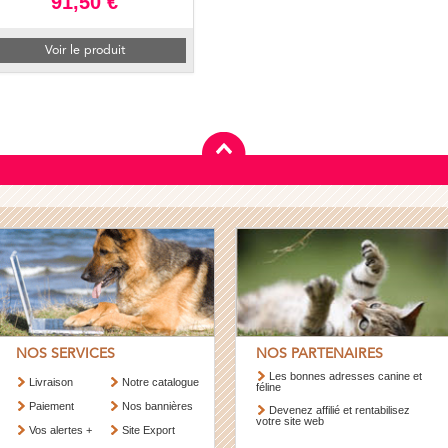
91,50 €
Voir le produit
NOS SERVICES
NOS PARTENAIRES
Les bonnes adresses canine et
Livraison
Notre catalogue
féline
Paiement
Nos bannières
Devenez affilié et rentabilisez
votre site web
Vos alertes +
Site Export