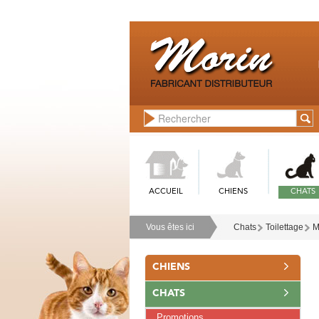
ACCUEIL
CHIENS
CHATS
Vous êtes ici
Chats
Toilettage
M
CHIENS
CHATS
Promotions