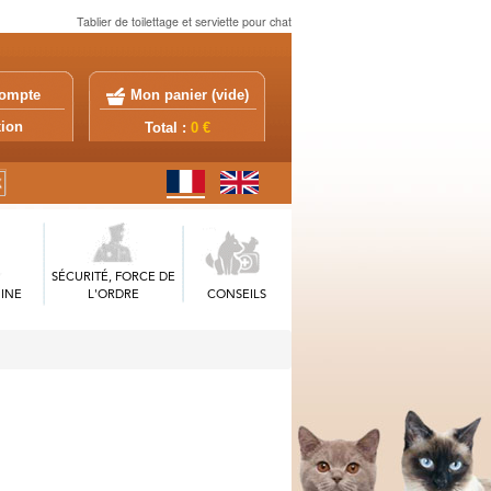
Tablier de toilettage et serviette pour chat
ompte
Mon panier (
vide
)
exion
Total :
0 €
SÉCURITÉ, FORCE DE
INE
L'ORDRE
CONSEILS