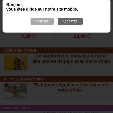
Bonjour,
vous êtes dirigé sur notre site mobile.
Jouet Denta Fun - ballon
Panier pour chien :
de rugby
Celeste rectangulaire Bleu
9,80 €
63,00 €
JOUETS EN CORDE
De nombreuses nouveautés pour
des heures de jeux avec votre chien
!
SOINS ET SHAMPOOING
Tout pour l'hygiène et les soins de
votre chien !
CONSEIL SANTÉ