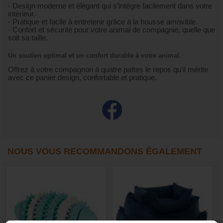
- Design moderne et élégant qui s’intègre facilement dans votre
intérieur.
- Pratique et facile à entretenir grâce à la housse amovible.
- Confort et sécurité pour votre animal de compagnie, quelle que
soit sa taille.
Un soutien optimal et un confort durable à votre animal.
Offrez à votre compagnon à quatre pattes le repos qu’il mérite
avec ce panier design, confortable et pratique.
NOUS VOUS RECOMMANDONS ÉGALEMENT