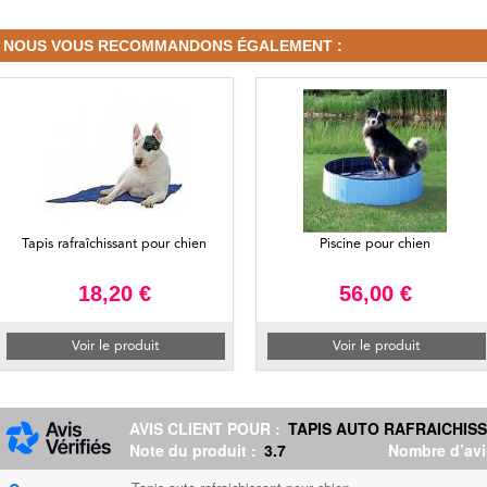
NOUS VOUS RECOMMANDONS ÉGALEMENT :
Tapis rafraîchissant pour chien
Piscine pour chien
18,20 €
56,00 €
Voir le produit
Voir le produit
AVIS CLIENT POUR :
TAPIS AUTO RAFRAICHIS
Note du produit :
3.7
Nombre d’avi