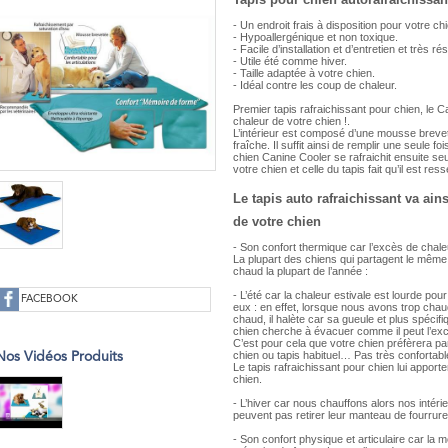
- Un endroit frais à disposition pour votre ch
- Hypoallergénique et non toxique.
- Facile d’installation et d’entretien et très rés
- Utile été comme hiver.
- Taille adaptée à votre chien.
- Idéal contre les coup de chaleur.
Premier tapis rafraichissant pour chien, le C
chaleur de votre chien !.
L’intérieur est composé d’une mousse brevet
fraîche. Il suffit ainsi de remplir une seule fo
chien Canine Cooler se rafraichit ensuite seul,
votre chien et celle du tapis fait qu’il est re
Le tapis auto rafraichissant va ai
de votre chien
- Son confort thermique car l’excès de chale
La plupart des chiens qui partagent le même
chaud la plupart de l’année :
- L’été car la chaleur estivale est lourde p
FACEBOOK
eux : en effet, lorsque nous avons trop chau
chaud, il halète car sa gueule et plus spécif
chien cherche à évacuer comme il peut l’exc
C’est pour cela que votre chien préfèrera par
chien ou tapis habituel… Pas très confortable
Nos Vidéos Produits
Le tapis rafraichissant pour chien lui apporte
chien.
- L’hiver car nous chauffons alors nos intér
peuvent pas retirer leur manteau de fourrure
- Son confort physique et articulaire car la