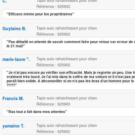
C.
Tapis auto rafraichissant pour chien
Référence : 625902
"Efficace même pour les propriétaires"
Guylaine B.
Tapis auto rafraichissant pour chien
Référence : 625902
"Pas déballé en attente de savoir comment faire pour retour car erreur d
le 21 mai!"
marie-laure ".
Tapis auto rafraichissant pour chien
Référence : 625902
"Je n'ai pas encore pu vérifier son efficacité. Mais je regrette un peu. Une fo
vraiment très lourd. Je l'ai mis dans le coffre de ma voiture et il n'est pas pr
paraît bien solide. A déconseiller si on n'a pas les bras d'un homme pour le
????"
Francis M.
Tapis auto rafraichissant pour chien
Référence : 625900
"Ras tout a fait dans mes attentes"
yamaine T.
Tapis auto rafraichissant pour chien
Référence : 625902