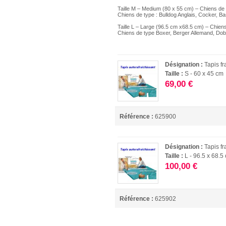
Taille M – Medium (80 x 55 cm) – Chiens de 
Chiens de type : Bulldog Anglais, Cocker, Ba
Taille L – Large (96.5 cm x68.5 cm) – Chiens
Chiens de type Boxer, Berger Allemand, Dobe
Désignation :
Tapis f
Taille :
S - 60 x 45 cm
69,00 €
Référence :
625900
Désignation :
Tapis f
Taille :
L - 96.5 x 68.5
100,00 €
Référence :
625902