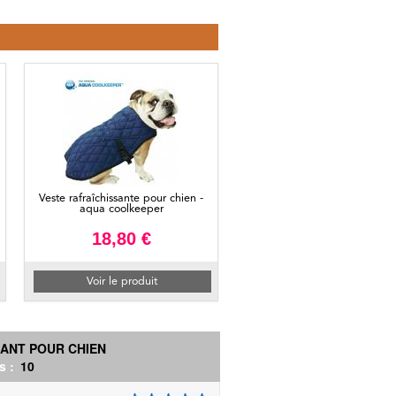
Veste rafraîchissante pour chien -
aqua coolkeeper
18,80 €
Voir le produit
SANT POUR CHIEN
s :
10