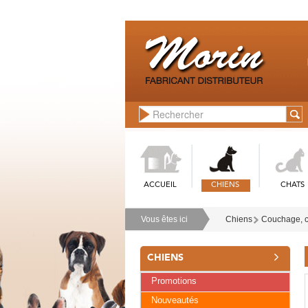
ACCUEIL
CHIENS
CHATS
Vous êtes ici
Chiens
Couchage, co
CHIENS
Promotions
Nouveautés