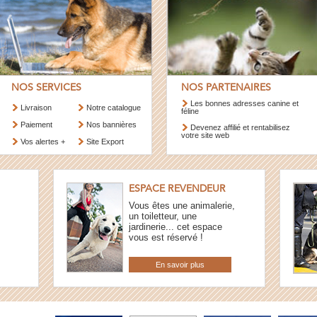
NOS SERVICES
NOS PARTENAIRES
Les bonnes adresses canine et
Livraison
Notre catalogue
féline
Paiement
Nos bannières
Devenez affilié et rentabilisez
votre site web
Vos alertes +
Site Export
ESPACE REVENDEUR
Vous êtes une animalerie,
un toiletteur, une
jardinerie... cet espace
vous est réservé !
En savoir plus