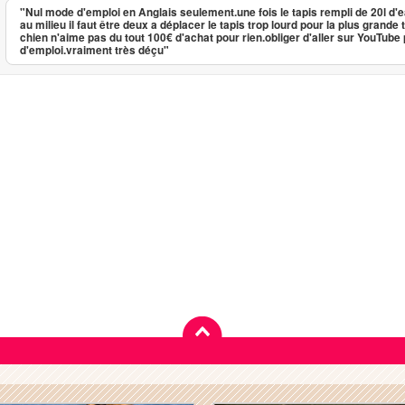
"Nul mode d'emploi en Anglais seulement.une fois le tapis rempli de 20l d'e
au milieu il faut être deux a déplacer le tapis trop lourd pour la plus grande 
chien n'aime pas du tout 100€ d'achat pour rien.obliger d'aller sur YouTub
d'emploi.vraiment très déçu"
Tapis auto rafraichissant pour
...
69.00
3.70
5
10
Tapis auto