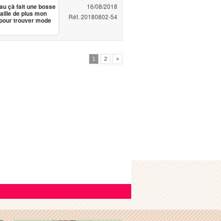
16/08/2018
au çà fait une bosse
taille de plus mon
Réf. 20180802-54
e pour trouver mode
1
2
>