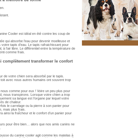
ien.
istant.
anine Cooler est idéal en été contre les coup de
ée qui absorbe l’eau pour devenir moelleuse et
is votre tapis d’eau. Le tapis rafraichissant pour
 à l’air libre. Le différentiel entre la température de
ssenti comme frais.
nsi complètement transformer le confort
ur de votre chien sera absorbé par le tapis.
 toit avec nous autres humains ont souvent trop
our nous comme pour eux ! Voire un peu plus pour
d, nous transpirons. Lorsque votre chien a trop
iquement sa langue est l’organe par lequel votre
ès de chaleur.
fois le carrelage ou la pierre à son panier pour
, mais plus frais.
ra ainsi la fraîcheur et le confort d’un panier pour
ieurs pour être bien… alors que nos amis canins ne
.
 mousse du canine cooler agit comme les matelas à