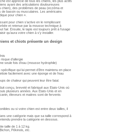
he est apprécié de tous les chiens, les plus actifs
chiens ayant des articulations douloureuses
du chien), des problèmes de peau (eczéma et
s de bassin ou musculaires. Les américains
édique pour chien ».
hissant pour chien s’active en le remplissant
sorbée et retenue par la mousse technique à
t l’air. Ensuite, le tapis est toujours prêt à l’usage
aisir qu’aura votre chien à s’y installer.
chiens et chiots présente un design
Unis
risque d’allergie
ir une seule fois d’eau (mousse hydrophile)
su spécifique qui lui permet d’être maintenu en place
 nettoie facilement avec une éponge et de l’eau
oups de chaleur qui peuvent leur être fatal.
oduit conçu, breveté et fabriqué aux Etats-Unis où
puis plusieurs années. Aux Etats-Unis et en
canin, éleveurs et maitres sont de fervents
nibles ou si votre chien est entre deux tailles, il
.
dans une catégorie mais que sa taille correspond à
entendu prendre la catégorie en dessous.
te taille de 1 à 12 kg.
Bichon, Pékinois, etc.