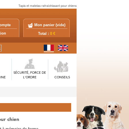
Tapis et matelas rafraîchissant pour chiens
ompte
Mon panier (
vide
)
exion
Total :
0 €
SÉCURITÉ, FORCE DE
INE
L'ORDRE
CONSEILS
our chien
nt à mémoire de forme