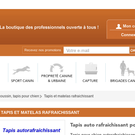
Mon c
Conn
Recevez nos promotions
PROPRETÉ CANINE
SPORT CANIN
& URBAINE
CAPTURE
BRIGADES CAN
ussin, tapis pour chien
Tapis et matelas rafraichissant
TAPIS ET MATELAS RAFRAICHISSANT
Tapis auto rafraichissant p
Tapis pour chien autorafraichissa