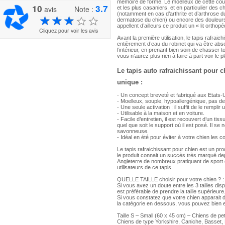
mémoire de forme. Le moelleux de cette couc
10
3.7
avis
Note :
et les plus casaniers, et en particulier des 
(notamment en cas d’arthrite et d’arthrose 
dermatose du chien) ou encore des douleur
appellent d’ailleurs ce produit un « lit orthop
Cliquez pour voir les avis
Avant la première utilisation, le tapis rafraic
entièrement d’eau du robinet qui va être ab
l’intérieur, en prenant bien soin de chasser tou
vous n’aurez plus rien à faire à part voir le pl
Le tapis auto rafraichissant pour 
unique :
- Un concept breveté et fabriqué aux Etats-
- Moelleux, souple, hypoallergénique, pas de 
- Une seule activation : il suffit de le rempl
- Utilisable à la maison et en voiture.
- Facile d’entretien, il est recouvert d’un tis
quel que soit le support où il est posé. Il se
savonneuse.
- Idéal en été pour éviter à votre chien les c
Le tapis rafraichissant pour chien est un pr
le produit connait un succès très marqué de
Angleterre de nombreux pratiquant de sport 
utilisateurs de ce tapis
QUELLE TAILLE choisir pour votre chien ? :
Si vous avez un doute entre les 3 tailles dispo
est préférable de prendre la taille supérieure
Si vous constatez que votre chien apparait 
la catégorie en dessous, vous pouvez bien 
Taille S – Small (60 x 45 cm) – Chiens de peti
Chiens de type Yorkshire, Caniche, Basset, 