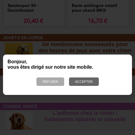
Saniterpen 90 -
Barre antifugue rotatif
Desinfectant
pour chenil MKS
20,40 €
16,70 €
JOUETS EN CORDE
De nombreuses nouveautés pour
des heures de jeux avec votre chien
!
Bonjour,
vous êtes dirigé sur notre site mobile.
SOINS ET SHAMPOOING
Tout pour l'hygiène et les soins de
votre chien !
CONSEIL SANTÉ
L’arthrose chez le chien :
traitements naturels et conseil
s