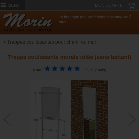
(0)
MENU
MON COMPTE
La boutique des professionnels ouverte à
tous !
< Trappes coulissantes pour chenil ou mur
Trappe coulissante murale tôlée (sans battant)
Note :
5 / 5 (2 avis)