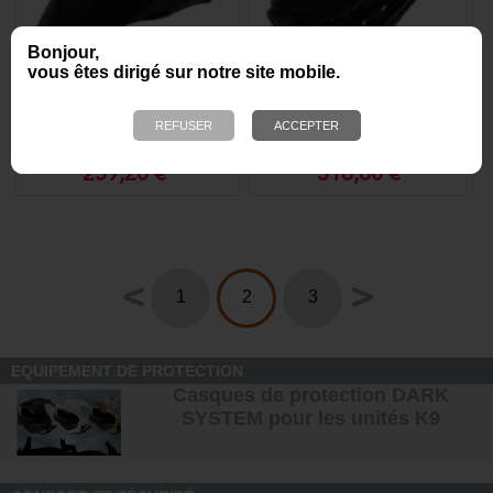
Bonjour,
vous êtes dirigé sur notre site mobile.
Muselière - Biting muzzle
Muselière - Protective
(sans casque) - Dark
muzzle (sans casque)-
System
Dark System
A partir de
A partir de
259,20 €
316,80 €
<
>
1
2
3
EQUIPEMENT DE PROTECTION
Casques de protection DARK
SYSTEM pour les unités K9