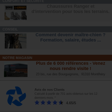
CONFORT ET SÉCURITÉ
Chaussures Ranger et
d'intervention pour tous les terrains
.
CONSEIL
Comment devenir maître-chien ?
Formation, salaire, étude
s ...
NOTRE MAGASIN
Plus de 6 000 références - Venez
nous rendre visite !
23 bis, rue des Bourguignons, 91310 Montlhéry
Avis de nos Clients
Calculé à partir de 701 avis obtenus sur les 12
derniers mois. *
4.65/5