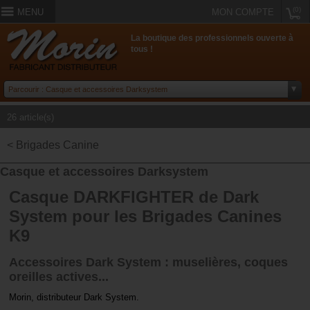
(0)
MENU
MON COMPTE
La boutique des professionnels ouverte à
tous !
26 article(s)
< Brigades Canine
Casque et accessoires Darksystem
Casque DARKFIGHTER de Dark
System pour les Brigades Canines
K9
Accessoires Dark System : muselières, coques
oreilles actives...
Morin, distributeur Dark System.