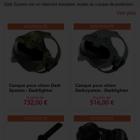
Dark System est un fabricant européen, leader du casque de protection
pour chien. La marque propose une large gamme d'accessoires et
Voir plus
composants permettant de personnaliser votre casque de protection
conçus pour les unités K9. Dark System propose une gamme de
casques et accessoires garantissant à la fois sécurité, communication
NOUVEAUTÉ
NOUVEAUTÉ
et performance sur le terrain.
Muselières : de mordant, de frappe, sanitaire, type barskerville...
Coques de protection auditive : passive, actives (Peltor, Razor....)
Sangle de cou : simple ou avec boucle cobra
Accessoires : flasheur lumineux, rail picatinny, accessoire Mohoc,
caméra...
Les produits Dark System pensés pour répondre aux exigences des
missions les plus critiques équipent un grand nombres d'unités
cynotechnique au niveau international.
Casque pour chien Dark
Casque pour chien
System - Darkfighter
Darksystem - Darkfighter
TROPIC
WOLF GREY
A partir de
A partir de
732,00 €
516,00 €
NOUVEAUTÉ
NOUVEAUTÉ