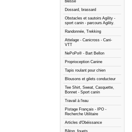
blessé
Dossard, brassard
Obstacles et sautoirs Agility -
sport canin - parcours Agility.
Randonnée, Trekking
Attelage - Canicross - Cani-
VTT
NePoPo® - Bart Bellon
Proprioception Canine
Tapis roulant pour chien
Blousons et gilets conducteur
Tee Shirt, Sweat, Casquette,
Bonnet - Sport canin
Travail à l'eau
Pistage Français - IPO -
Recherche Utilitaire
Articles d'Obéissance
Bâton, fouets