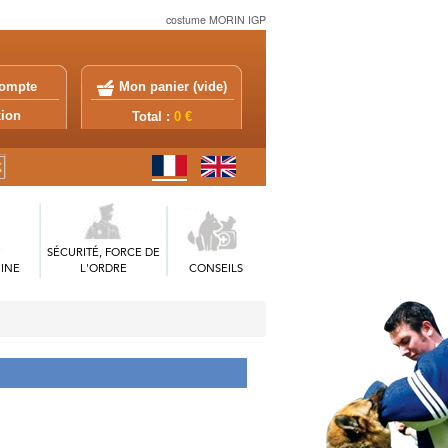
costume MORIN IGP
ompte
Mon panier (
vide
)
exion
Total :
0 €
SÉCURITÉ, FORCE DE
INE
L'ORDRE
CONSEILS