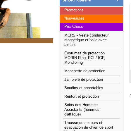
SPORT CANIN
Promotions
Nouveautés
Prix Chocs
MCRS - Veste conducteur
magnétique et balle avec
aimant
Costumes de protection
MORIN Ring, RCI / IGP,
Mondioring
Manchette de protection
Jambière de protection
Boudins et apportables
Renfort et protection
Soins des Hommes
Assistants (hommes
d'attaque)
Trousse de secours et
évacuation du chien de sport