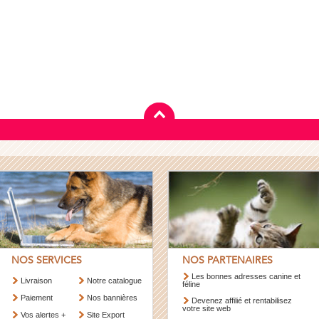
NOS SERVICES
NOS PARTENAIRES
Les bonnes adresses canine et
Livraison
Notre catalogue
féline
Paiement
Nos bannières
Devenez affilié et rentabilisez
votre site web
Vos alertes +
Site Export