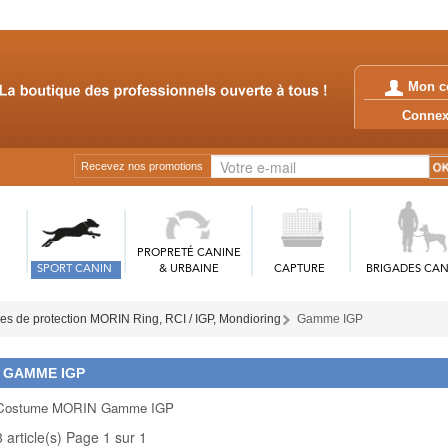
Mon c
Conn
Recevez nos promotions
PROPRETÉ CANINE
SPORT CANIN
& URBAINE
CAPTURE
BRIGADES CAN
s de protection MORIN Ring, RCI / IGP, Mondioring
Gamme IGP
GAMME IGP
Costume MORIN Gamme IGP
3 article(s) Page 1 sur 1