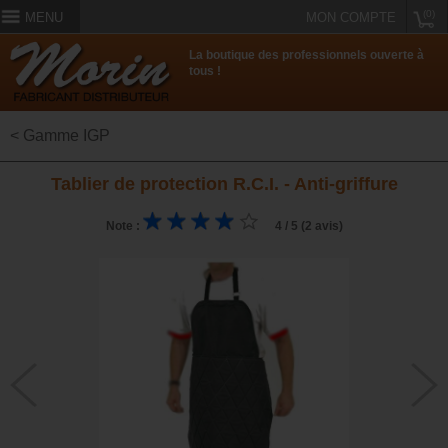
(0)
MENU
MON COMPTE
La boutique des professionnels ouverte à
tous !
< Gamme IGP
Tablier de protection R.C.I. - Anti-griffure
Note :
4 / 5 (2 avis)