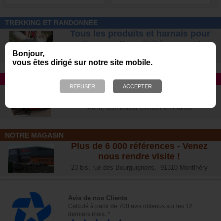
TREKKING ET RANDONNÉE
Tous les produits et harnais pour
pratiquer cette activité avec votre
Bonjour,
chien
en toute sécurité
vous êtes dirigé sur notre site mobile.
TAPIS ROULANT
Avec DOG RUNNER et Dog Pacer
Le n°1 des ventes aux USA
Morin, distributeur exclusif en France
NOTRE MAGASIN
Plus de 6 000 références - Venez
nous rendre visite !
23 bis, rue des Bourguignons, 91310 Montlhéry
Avis de nos Clients
Calculé à partir de 700 avis obtenus sur les 12
derniers mois. *