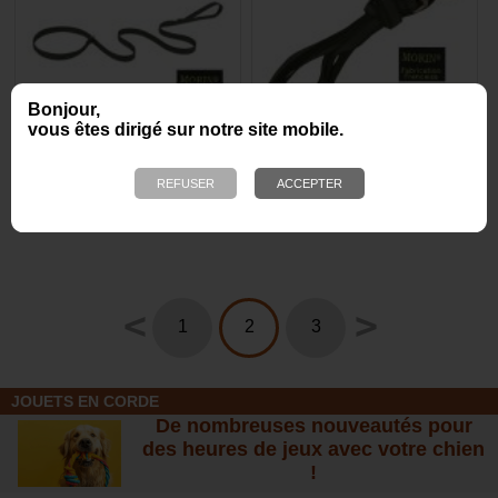
Bonjour,
vous êtes dirigé sur notre site mobile.
10 laisses lasso nylon
Lot de 10 longes
antidérapante - Nylon /
Gomme
A partir de
67,15 €
99,45 €
<
>
1
2
3
JOUETS EN CORDE
De nombreuses nouveautés pour
des heures de jeux avec votre chien
!