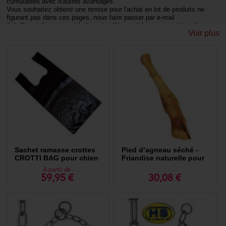
cumulables avec d'autres avantages.
Vous souhaitez obtenir une remise pour l'achat en lot de produits ne
figurant pas dans ces pages, nous faire passer par e-mail
(info@morinfrance.com) la liste de référence(s) avec quantités afin
Voir plus
d'établir une offre. Merci d'indiquer vos coordonnés complet afin de
pouvoir éditer le devis.
Achat groupé : économisez de l'argent en achetant en lot.
Sachet ramasse crottes
Pied d’agneau séché -
CROTTI BAG pour chien
Friandise naturelle pour
chien
A partir de
59,95 €
30,08 €