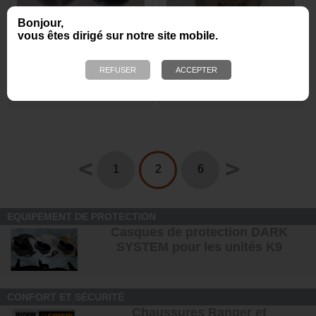
Bonjour,
vous êtes dirigé sur notre site mobile.
Pot en verre fumé 500 ml
Pot inox small - K9-Nose
avec couvercle
7,95 €
6,90 €
<
>
1
2
6
EQUIPEMENT DE PROTECTION
Casques de protection DARK
SYSTEM pour les unités K9
CONFORT ET SÉCURITÉ
Chaussures Ranger et