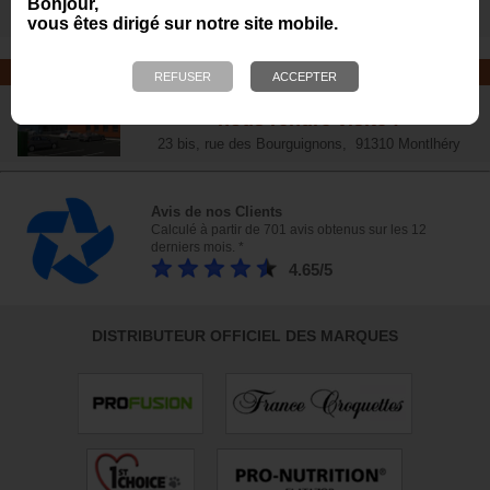
Bonjour,
vous êtes dirigé sur notre site mobile.
NOTRE MAGASIN
Plus de 6 000 références - Venez
nous rendre visite !
23 bis, rue des Bourguignons, 91310 Montlhéry
Avis de nos Clients
Calculé à partir de 701 avis obtenus sur les 12
derniers mois. *
4.65/5
DISTRIBUTEUR OFFICIEL DES MARQUES