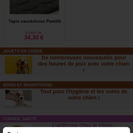
Tapis caoutchouc Pastillé
A partir de
34,30 €
JOUETS EN CORDE
De nombreuses nouveautés pour
des heures de jeux avec votre chien
!
SOINS ET SHAMPOOING
Tout pour l'hygiène et les soins de
votre chien !
CONSEIL SANTÉ
L’arthrose chez le chien :
traitements naturels et conseil
s