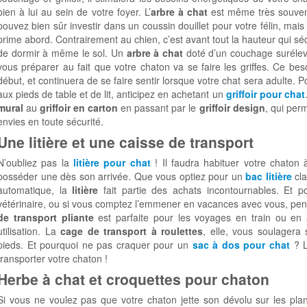
bien à lui au sein de votre foyer. L’
arbre à chat
est même très souven
pouvez bien sûr investir dans un coussin douillet pour votre félin, mais 
prime abord. Contrairement au chien, c’est avant tout la hauteur qui sédu
de dormir à même le sol. Un
arbre à chat
doté d’un couchage surélevé
vous préparer au fait que votre chaton va se faire les griffes. Ce be
début, et continuera de se faire sentir lorsque votre chat sera adulte. P
aux pieds de table et de lit, anticipez en achetant un
griffoir pour chat
mural
au
griffoir en carton
en passant par le
griffoir design
, qui per
envies en toute sécurité.
Une litière et une caisse de transport
N’oubliez pas la
litière pour chat
! Il faudra habituer votre chaton à 
posséder une dès son arrivée. Que vous optiez pour un
bac litière
cla
automatique, la
litière
fait partie des achats incontournables. Et p
vétérinaire, ou si vous comptez l’emmener en vacances avec vous, pen
de transport pliante
est parfaite pour les voyages en train ou en 
utilisation. La
cage de transport à roulettes
, elle, vous soulagera
pieds. Et pourquoi ne pas craquer pour un
sac à dos pour chat
? L
transporter votre chaton !
Herbe à chat et croquettes pour chaton
Si vous ne voulez pas que votre chaton jette son dévolu sur les pla