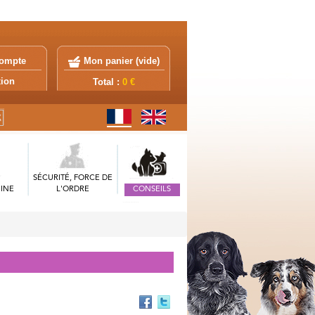
ompte
Mon panier (
vide
)
exion
Total :
0 €
SÉCURITÉ, FORCE DE
INE
L'ORDRE
CONSEILS