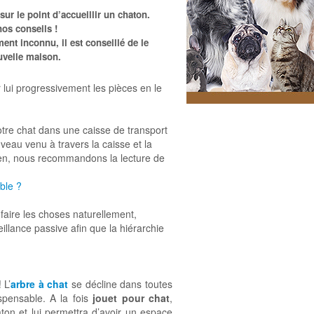
sur le point d’accueillir un chaton.
os conseils !
ent inconnu, il est conseillé de le
uvelle maison.
 lui progressivement les pièces en le
tre chat dans une caisse de transport
veau venu à travers la caisse et la
chien, nous recommandons la lecture de
ble ?
 faire les choses naturellement,
illance passive afin que la hiérarchie
 L’
arbre à chat
se décline dans toutes
ispensable. A la fois
jouet pour chat
,
aton et lui permettra d’avoir un espace