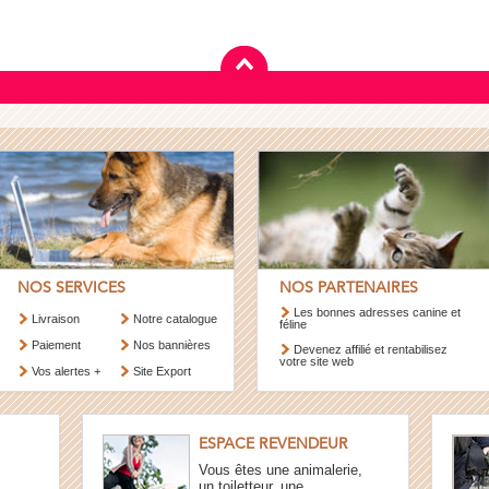
NOS SERVICES
NOS PARTENAIRES
Les bonnes adresses canine et
Livraison
Notre catalogue
féline
Paiement
Nos bannières
Devenez affilié et rentabilisez
votre site web
Vos alertes +
Site Export
ESPACE REVENDEUR
Vous êtes une animalerie,
un toiletteur, une