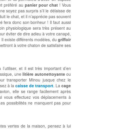
t préféré au
panier pour chat
! Vous
ne soyez pas surpris s’il le délaisse de
it le chat, et il n’apprécie pas souvent
 fera donc son bonheur ! Il faut aussi
soin physiologique sera très présent au
our éviter de dire adieu à votre canapé,
. Il existe différents modèles, du
griffoir
mettront à votre chaton de satisfaire ses
l’utiliser, et il est très important d’en
ssique, une
litière autonettoyante
ou
our transporter Minou jusque chez le
sez à la
caisse de transport
. La
cage
avion, elle se range facilement après
 si vous effectuez vos déplacements à
es possibilités ne manquent pas pour
ntes vertes de la maison, pensez à lui