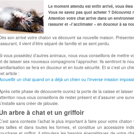
Le moment attendu est enfin arrivé, vous êtes 
Vous ne savez pas quoi acheter ? Découvrez n
Attention votre chat arrive dans un environnem
rassurer et «l’acclimater » en douceur à sa no
Dès son arrivé votre chaton va découvrir sa nouvelle maison. Présenter
rassurant, il vient d’être séparé de famille et se sent perdu.
Si vous possédez d’autres animaux, nous vous conseillons de mettre vo
et de laisser ses nouveaux compagnons l’approcher. Ils sentiront le nou
familiarisation se fera en douceur et en toute sécurité. Et si c'est un 
cet article :
Accueillir un chat quand on a déjà un chien ou l'inverse mission impossi
Après cette phase de découverte ouvrez la porte de la caisse et laisser
attention nous vous conseillons de rester présent et d’assurer une surve
s’installe sans créer de jalousie.
Un arbre à chat et un griffoir
C’est sans conteste l’achat le plus important à faire pour votre chaton !
les tailles et dans toutes les formes, et constitue un accessoire ind
couchage et griffoir, il stimulera les besoins énergétiques de votre ch