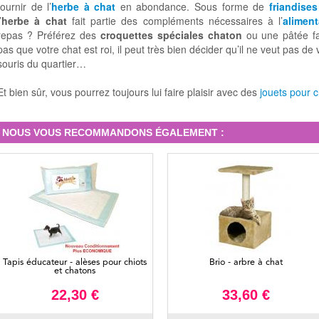
fournir de l’
herbe à chat
en abondance. Sous forme de
friandises
’
herbe à chat
fait partie des compléments nécessaires à l’
alimen
repas ? Préférez des
croquettes spéciales chaton
ou une pâtée fav
pas que votre chat est roi, il peut très bien décider qu’il ne veut pas de 
souris du quartier…
Et bien sûr, vous pourrez toujours lui faire plaisir avec des
jouets pour 
NOUS VOUS RECOMMANDONS ÉGALEMENT :
Tapis éducateur - alèses pour chiots
Brio - arbre à chat
et chatons
22,30 €
33,60 €