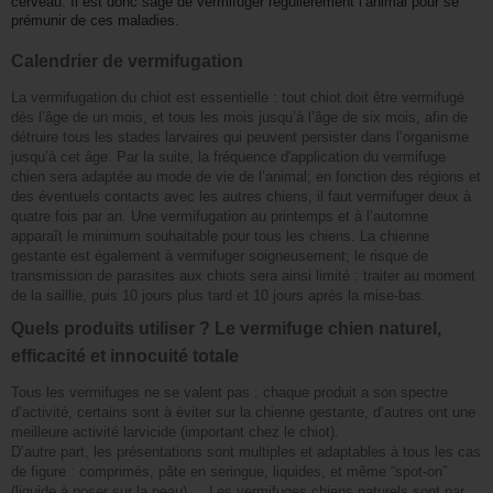
cerveau.
Il est donc sage de vermifuger régulièrement l’animal pour se
prémunir de ces maladies.
Calendrier de vermifugation
La vermifugation du chiot est essentielle : tout chiot doit être vermifugé
dès l’âge de un mois, et tous les mois jusqu’à l’âge de six mois, afin de
détruire tous les stades larvaires qui peuvent persister dans l’organisme
jusqu’à cet âge. Par la suite, la fréquence d'application du vermifuge
chien sera adaptée au mode de vie de l’animal; en fonction des régions et
des éventuels contacts avec les autres chiens, il faut vermifuger deux à
quatre fois par an. Une vermifugation au printemps et à l’automne
apparaît le minimum souhaitable pour tous les chiens. La chienne
gestante est également à vermifuger soigneusement; le risque de
transmission de parasites aux chiots sera ainsi limité : traiter au moment
de la saillie, puis 10 jours plus tard et 10 jours après la mise-bas.
Quels produits utiliser ? Le vermifuge chien naturel,
efficacité et innocuité totale
Tous les vermifuges ne se valent pas : chaque produit a son spectre
d’activité, certains sont à éviter sur la chienne gestante, d’autres ont une
meilleure activité larvicide (important chez le chiot).
D’autre part, les présentations sont multiples et adaptables à tous les cas
de figure : comprimés, pâte en seringue, liquides, et même “spot-on”
(liquide à poser sur la peau) ... Les vermifuges chiens naturels sont par