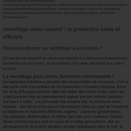
La protection de l’animal parasité.
Si tous les parasites intestinaux du chien n’ont pas la même agressivité, certains
sont particulièrement pathogènes, comme les Ascaris : retard de croissance,
carences en vitamines, diminution des défenses immunitaires, diarrhées
chroniques, etc...
Vermifuge chien naturel : la protection saine et
efficace
Pourquoi donner un vermifuge à son chien ?
On sait qu’une majorité de chiens est infestée à la naissance (transmission
placentaire ou par le lait) : le parasitisme n’est donc pas limité aux chiens
errants!
Le vermifuge pour chien, fortement recommandé
!
Les parasites intestinaux peuvent être responsables de zoonoses, c’est à
dire qu’ils sont susceptibles de se transmettre à l’espèce humaine.
Ainsi,
les œufs d’Ascaris présents dans les selles des chiens (mais aussi des
chats) peuvent être accidentellement ingérés par des enfants (attention
aux bacs à sable...) et provoquer des troubles liés au syndrome larva
migrans : des larves d’ascaris se développent dans le corps de l’enfant et
se déplacent en touchant différents organes : poumons (pneumonies),
foie (douleurs abdominales), et même dans les yeux (uvéites).
Certains
ténias (échinocoques) sont la cause de troubles gravissimes, dus au
développement de kystes larvaires (kystes hydatiques) dans le foie, le