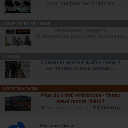
SYSTEM pour les unités K9
CONFORT ET SÉCURITÉ
Chaussures Ranger et
d'intervention pour tous les terrains
.
CONSEIL
Comment devenir maître-chien ?
Formation, salaire, étude
s ...
NOTRE MAGASIN
Plus de 6 000 références - Venez
nous rendre visite !
23 bis, rue des Bourguignons, 91310 Montlhéry
Avis de nos Clients