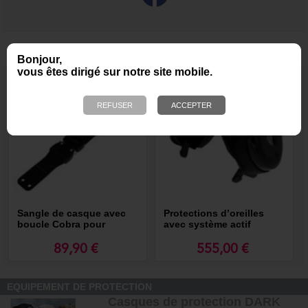
NOUS VOUS RECOMMANDONS ÉGALEMENT
Bonjour,
vous êtes dirigé sur notre site mobile.
Sangle de casque avec
Protections d’oreilles
boucle Cobra pour
avec système actif
casque Darksystem
PELTOR PROTAC (sans
casque)- Dark System
89,90 €
555,00 €
EQUIPEMENT DE PROTECTION
Casques de protection DARK