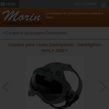
(0)
MENU
MON COMPTE
La boutique des professionnels ouverte à
tous !
< Casque et accessoires Darksystem
Casque pour chien Darksystem - Darkfighter
WOLF GREY