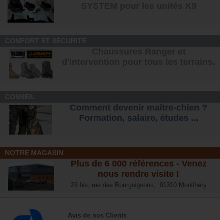
SYSTEM pour les unités K9
CONFORT ET SÉCURITÉ
Chaussures Ranger et
d'intervention pour tous les terrains
.
CONSEIL
Comment devenir maître-chien ?
Formation, salaire, étude
s ...
NOTRE MAGASIN
Plus de 6 000 références - Venez
nous rendre visite !
23 bis, rue des Bourguignons, 91310 Montlhéry
Avis de nos Clients