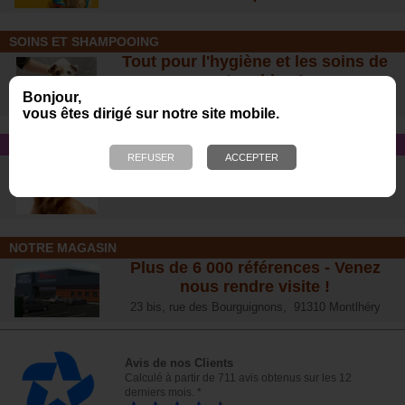
SOINS ET SHAMPOOING
Tout pour l'hygiène et les soins de
votre chien !
Bonjour,
vous êtes dirigé sur notre site mobile.
CONSEIL SANTÉ
L’arthrose chez le chien :
traitements naturels et conseil
s
NOTRE MAGASIN
Plus de 6 000 références - Venez
nous rendre visite !
23 bis, rue des Bourguignons, 91310 Montlhéry
Avis de nos Clients
Calculé à partir de 711 avis obtenus sur les 12
derniers mois. *