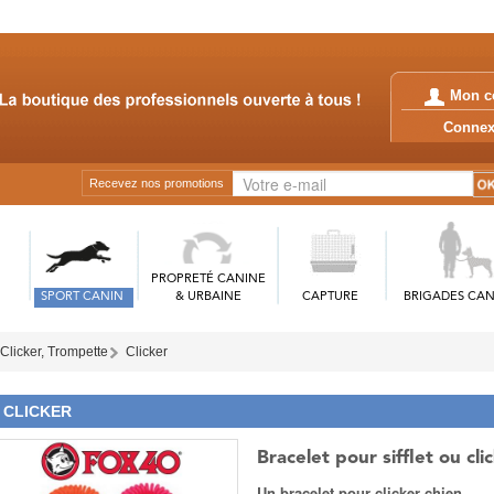
Mon c
Conn
Recevez nos promotions
PROPRETÉ CANINE
SPORT CANIN
& URBAINE
CAPTURE
BRIGADES CAN
, Clicker, Trompette
Clicker
CLICKER
Bracelet pour sifflet ou cli
Un bracelet pour clicker chien.