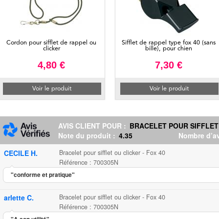
Cordon pour sifflet de rappel ou
Sifflet de rappel type fox 40 (sans
clicker
bille), pour chien
4,80 €
7,30 €
Voir le produit
Voir le produit
AVIS CLIENT POUR :
BRACELET POUR SIFFLET 
Note du produit :
4.35
Nombre d’av
CECILE H.
Bracelet pour sifflet ou clicker - Fox 40
Référence : 700305N
"conforme et pratique"
arlette C.
Bracelet pour sifflet ou clicker - Fox 40
Référence : 700305N