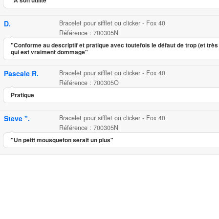
"A son utilité"
D.
Bracelet pour sifflet ou clicker - Fox 40
Référence : 700305N
"Conforme au descriptif et pratique avec toutefois le défaut de trop (et très
qui est vraiment dommage"
Pascale R.
Bracelet pour sifflet ou clicker - Fox 40
Référence : 700305O
Pratique
Steve ".
Bracelet pour sifflet ou clicker - Fox 40
Référence : 700305N
"Un petit mousqueton serait un plus"
Bracelet pour sifflet ou click
...
1.50
4.35
5
17
Bracelet p