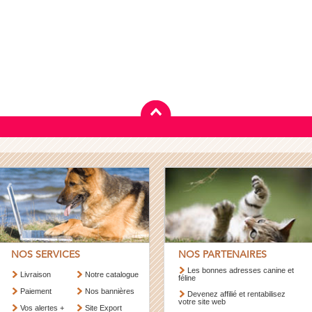
NOS SERVICES
NOS PARTENAIRES
Les bonnes adresses canine et
Livraison
Notre catalogue
féline
Paiement
Nos bannières
Devenez affilié et rentabilisez
votre site web
Vos alertes +
Site Export