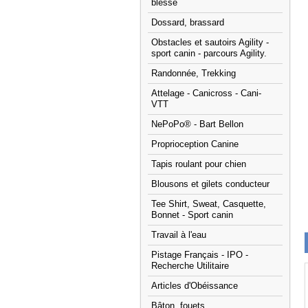
blessé
Dossard, brassard
Obstacles et sautoirs Agility -
sport canin - parcours Agility.
Randonnée, Trekking
Attelage - Canicross - Cani-
VTT
NePoPo® - Bart Bellon
Proprioception Canine
Tapis roulant pour chien
Blousons et gilets conducteur
Tee Shirt, Sweat, Casquette,
Bonnet - Sport canin
Travail à l'eau
Pistage Français - IPO -
Recherche Utilitaire
Articles d'Obéissance
Bâton, fouets