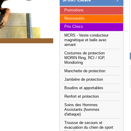
SPORT CANIN
Promotions
Nouveautés
Prix Chocs
MCRS - Veste conducteur
magnétique et balle avec
aimant
Costumes de protection
MORIN Ring, RCI / IGP,
Mondioring
Manchette de protection
Jambière de protection
Boudins et apportables
Renfort et protection
Soins des Hommes
Assistants (hommes
d'attaque)
Trousse de secours et
évacuation du chien de sport