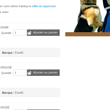
er votre clicker training ou
sifflet de rappel pour
e chien.
t NOIR
Ajouter au panier
Quantité :
Marque :
Fox40
et ROUGE
Ajouter au panier
Quantité :
Marque :
Fox40
et ROSE