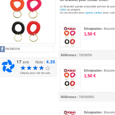
Le Bracelet spirale extensible permet de port
chien
au poignet.
Un accessoire pour
sports canins
avec votr
Désignation :
Bracele
1,50 €
FACEBOOK
Référence :
700305N
17
4.35
avis
Note :
Désignation :
Bracel
Cliquez pour voir les avis
1,50 €
Référence :
700305RG
Désignation :
Bracel