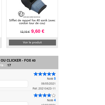
Sifflet de rappel fox 40 sonik (avec
cordon tour de cou)
9,60 €
12,10 €
Voir le produit
OU CLICKER - FOX 40
is :
17
5
Noté
06/05/2021
Réf. 20210423-11
4
Noté
13/03/2021