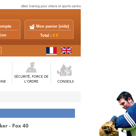
cliker training pour chiens et sports canins
ompte
Mon panier (
vide
)
exion
Total :
0 €
SÉCURITÉ, FORCE DE
INE
L'ORDRE
CONSEILS
cker - Fox 40