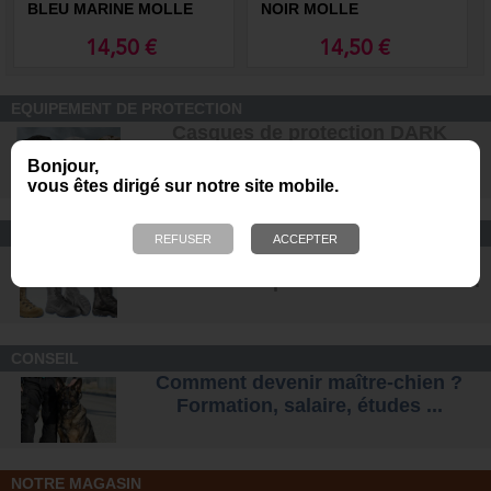
BLEU MARINE MOLLE
NOIR MOLLE
14,50 €
14,50 €
EQUIPEMENT DE PROTECTION
Casques de protection DARK
SYSTEM pour les unités K9
Bonjour,
vous êtes dirigé sur notre site mobile.
CONFORT ET SÉCURITÉ
Chaussures Ranger et
d'intervention pour tous les terrains
.
CONSEIL
Comment devenir maître-chien ?
Formation, salaire, étude
s ...
NOTRE MAGASIN