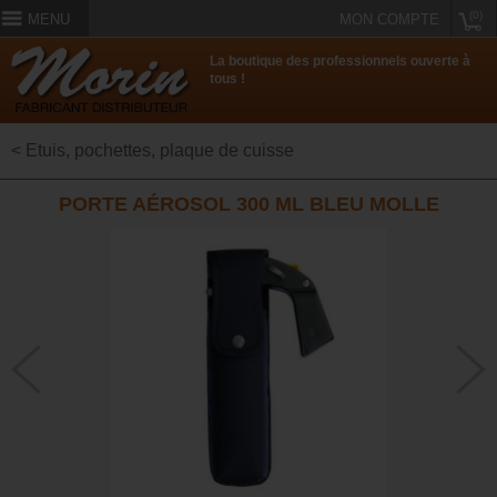
(0)
MENU
MON COMPTE
La boutique des professionnels ouverte à
tous !
< Etuis, pochettes, plaque de cuisse
PORTE AÉROSOL 300 ML BLEU MOLLE