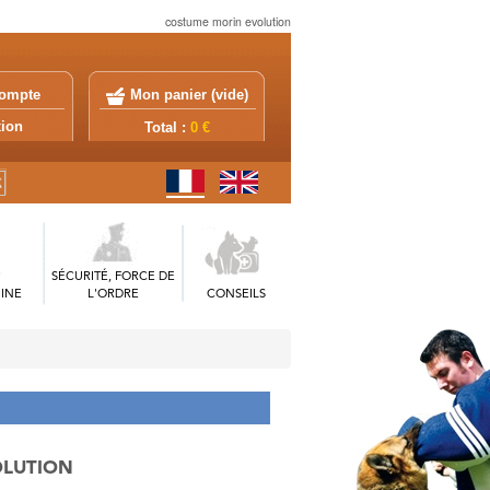
costume morin evolution
ompte
Mon panier (
vide
)
exion
Total :
0 €
SÉCURITÉ, FORCE DE
INE
L'ORDRE
CONSEILS
VOLUTION