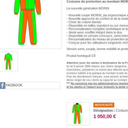
Costume de protection au mordant M
La nouvelle génération MORIN
- Nouvelle coupe MORIN, plu ergonomique 
- Nouvelle approche du confort et de la mobili
- Choix de colorie étendu
- Disponible en tailles standard ou sur mesu
- Personnalisation complète (esthétique et t
- Veste avec soufflet intégré dans le dos
- Disponible en version concours, semi entr
- Personnalisation du niveau de protection p
- Conçue pour les utilisateurs exigeants rec
Version semi, souple, bonne mobilité et prot
Produit homlogué CE
Attention
pour les ventes à destination de la 
loi du 6 janvier 1999 relative aux chiens dangereux
manchettes, jambières) ne seront plus délivrés qu’ex
moniteur habilité à la pratique du mordant (copie du
Pour les distributeurs français, vous pouvez achet
devez exiger de vos clients la capacité au mordant
***
Ne concerne pas les administrations (police
FACEBOOK
et les ventes à l’ex
port pour lesquels la vente r
NOUVEAUTÉ
Désignation :
Costum
1 050,00 €