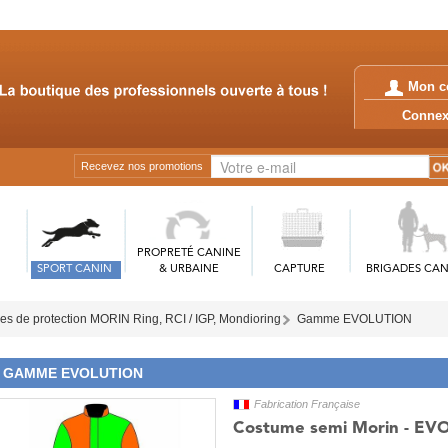
Mon c
Conn
Recevez nos promotions
PROPRETÉ CANINE
SPORT CANIN
& URBAINE
CAPTURE
BRIGADES CAN
s de protection MORIN Ring, RCI / IGP, Mondioring
Gamme EVOLUTION
GAMME EVOLUTION
Fabrication Française
Costume semi Morin - E