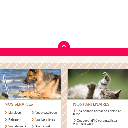
NOS SERVICES
NOS PARTENAIRES
Les bonnes adresses canine et
Livraison
Notre catalogue
féline
Paiement
Nos bannières
Devenez affilié et rentabilisez
votre site web
Vos alertes +
Site Export