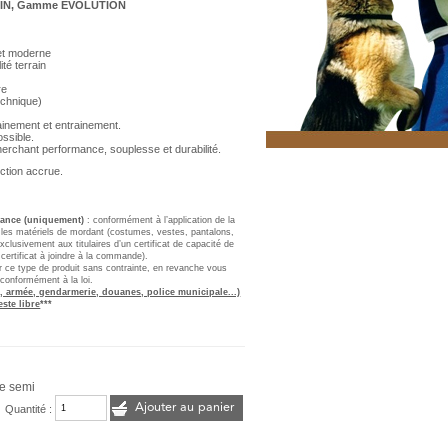
ORIN, Gamme EVOLUTION
et moderne
té terrain
re
echnique)
ainement et entrainement.
ossible.
herchant performance, souplesse et durabilité.
ection accrue.
France (uniquement)
: conformément à l’application de la
, les matériels de mordant (costumes, vestes, pantalons,
clusivement aux titulaires d’un certificat de capacité de
 certificat à joindre à la commande).
er ce type de produit sans contrainte, en revanche vous
 conformément à la loi.
, armée, gendarmerie, douanes, police municipale...)
este libre
***
e semi
Ajouter au panier
Quantité :