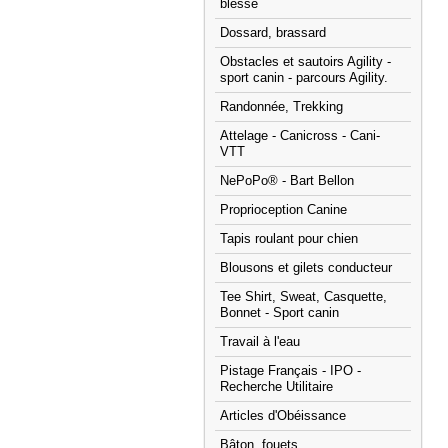
blessé
Dossard, brassard
Obstacles et sautoirs Agility -
sport canin - parcours Agility.
Randonnée, Trekking
Attelage - Canicross - Cani-
VTT
NePoPo® - Bart Bellon
Proprioception Canine
Tapis roulant pour chien
Blousons et gilets conducteur
Tee Shirt, Sweat, Casquette,
Bonnet - Sport canin
Travail à l'eau
Pistage Français - IPO -
Recherche Utilitaire
Articles d'Obéissance
Bâton, fouets