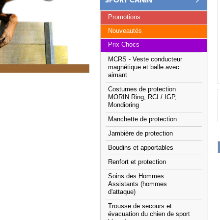
SPORT CANIN
Promotions
Nouveautés
Prix Chocs
MCRS - Veste conducteur
magnétique et balle avec
aimant
Costumes de protection
MORIN Ring, RCI / IGP,
Mondioring
Manchette de protection
Jambière de protection
Boudins et apportables
Renfort et protection
Soins des Hommes
Assistants (hommes
d'attaque)
Trousse de secours et
évacuation du chien de sport