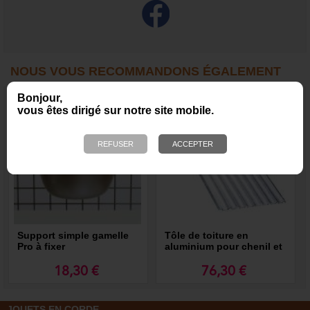
NOUS VOUS RECOMMANDONS ÉGALEMENT
Bonjour,
vous êtes dirigé sur notre site mobile.
Support simple gamelle
Tôle de toiture en
Pro à fixer
aluminium pour chenil et
panneaux de chenil MKS
18,30 €
76,30 €
JOUETS EN CORDE