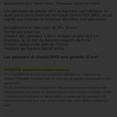
Accessoires pour chenil chien - Panneaux / grille de chenil
Les panneaux de chenils MKS en barreaux sont fabriqués en
acier galvanisé à chaud par trempage (norme ISO 1461), ce qui
signifie que l’intérieur et l’extérieur des tubes sont galvanisés.
Encadrement en tube carré de 25 x 25 mm
Verrou plat à bascule
Hauteur des panneaux 1.84 m, incluant un pied de 5 cm.
Barreaux de 16 mm de diamètre espacés de 8 cm.
Renfort central en fer plein de 7.5 mm.
Fixations par boulons M8x60 inclus
Les panneaux de chenils MKS sont garantie 10 ans*
ATTENTION : particularités transport panneaux
Pour l’expédition de ces panneaux commande impérative par 2 panneaux au
minimum. Possibilité de grouper avec un autre type de panneau dans la gamme MKS
uniquement.
En cas de commande d’un seul panneau, nous ne pourrons pas enregistrer votre
commande pour des raisons de transport, trop de risque d’avarie si expédier à l’unité.
L’expédition par 2 panneaux se fait sur palette en positionnant les panneaux en A.
Pour un achat à l’unité nous vous recommandons des cadres MKS en grillage 5x5
acier