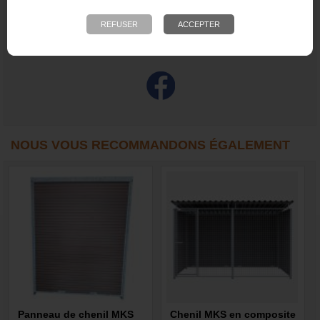
commande pour des raisons de transport, trop de risque d’avarie si expédier à l’unité.
L’expédition par 2 panneaux se fait sur palette en positionnant les panneaux en A.
Les panneaux CPRS sont fabriqués à la commande, délai de 6 à 8 semaines environ
NOUS VOUS RECOMMANDONS ÉGALEMENT
Panneau de chenil MKS
Chenil MKS en composite