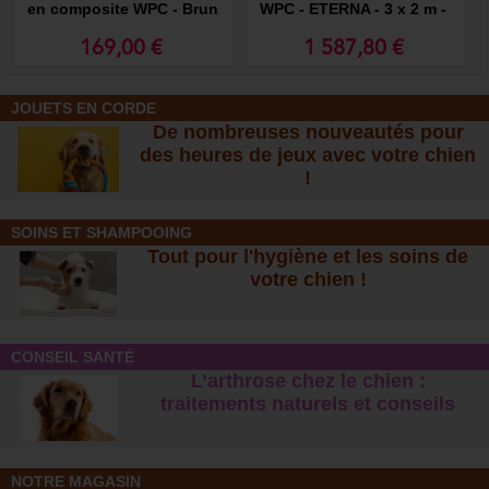
en composite WPC - Brun
WPC - ETERNA - 3 x 2 m -
Façade en grillage
169,00 €
1 587,80 €
JOUETS EN CORDE
De nombreuses nouveautés pour
des heures de jeux avec votre chien
!
SOINS ET SHAMPOOING
Tout pour l'hygiène et les soins de
votre chien !
CONSEIL SANTÉ
L’arthrose chez le chien :
traitements naturels et conseil
s
NOTRE MAGASIN