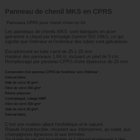
Panneau de chenil MKS en CPRS
Panneaux CPRS pour chenil chien en kit
Les panneaux de chenils MKS sont fabriqués en acier
galvanisé à chaud par trempage (norme ISO 1461), ce qui
signifie que l’intérieur et l’extérieur des tubes sont galvanisés.
Encadrement en tube carré de 25 x 25 mm
Hauteur des panneaux 1.84 m, incluant un pied de 5 cm.
Remplissage par panneau CPRS d’une épaisseur de 20 mm
Composition d’un panneau CPRS de l’extérieur vers l’intérieur :
Gelcoat blanc.
Voile de verre 30 g/m².
Fibre de verre 300 g/m².
Résine polyester.
Contreplaqué, collage WBP.
Fibre de verre 300 g/m².
Voile de verre 30 g/m².
Gelcoat blanc.
C’est une matière alliant l’esthétique et le naturel.
Réputé imputrescible, résistant aux intempéries, au soleil, aux
champignons lignivores et aux termites
Sa durée de vie est importante et il répond également à des