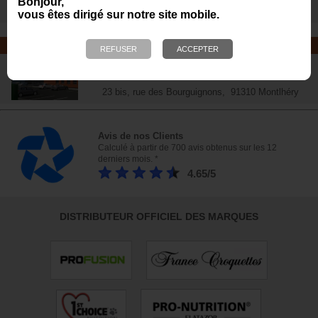
Bonjour,
vous êtes dirigé sur notre site mobile.
NOTRE MAGASIN
Plus de 6 000 références - Venez
nous rendre visite !
23 bis, rue des Bourguignons, 91310 Montlhéry
Avis de nos Clients
Calculé à partir de 700 avis obtenus sur les 12
derniers mois. *
4.65/5
DISTRIBUTEUR OFFICIEL DES MARQUES