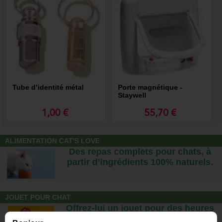
Tube d’identité métal
Porte magnétique -
Staywell
1,00 €
55,70 €
ALIMENTATION CAT'S LOVE
Des repas complets pour chats, à
partir d’ingrédients 100% naturels.
JOUET POUR CHAT
Offrez-lui un jouet pour des heures
de plaisirs !