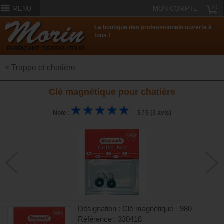
(0)
MENU
MON COMPTE
La boutique des professionnels ouverte à
tous !
< Trappe et chatière
Clé magnétique pour chatière
Note :
5 / 5 (3 avis)
Désignation : Clé magnétique - 980
Référence : 330418