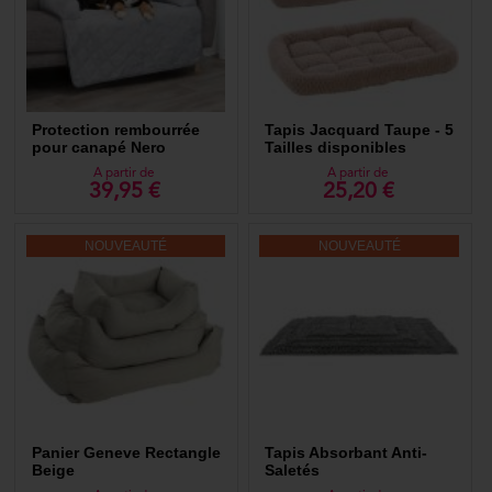
proposons des
tapis et accessoires raffraichissants
!
CONSEIL :
Toutes les réponses à vos questions sur le sommeil des
chiens
Morin France : fabricant et distributeur d'accessoires pour chiens.
Protection rembourrée
Tapis Jacquard Taupe - 5
pour canapé Nero
Tailles disponibles
A partir de
A partir de
39,95 €
25,20 €
NOUVEAUTÉ
NOUVEAUTÉ
Panier Geneve Rectangle
Tapis Absorbant Anti-
Beige
Saletés