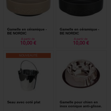
trouverez aussi des gamelles pour chiot et chien adulte pliables pour le
voyage ou des plats spéciaux pour nourrir plusieurs chiots en même
temps. Dès maintenant, consultez notre catalogue de gamelles et
nourrisseurs pour chien et trouvez la référence dont vous avez besoin
pour votre chenil, élevage, pension ou maison. Chaque article répond à
une situation particulière !
Gamelle en céramique -
Gamelle en céramique -
BE NORDIC
BE NORDIC
A partir de
A partir de
10,00 €
10,00 €
NOUVEAUTÉ
Seau avec coté plat
Gamelle pour chien en
inox conique anti-glisse.