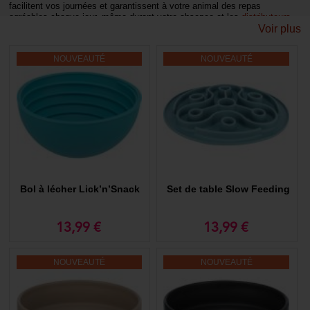
facilitent vos journées et garantissent à votre animal des repas
agréables chaque jour, même durant votre absence et les
distributeurs
Voir plus
d'eau automatique
s lui fourninront de quoi boire à tout moment.
Découvrez notre gamme de gamelles pour
NOUVEAUTÉ
NOUVEAUTÉ
chiens en inox
Morin, le spécialiste en accessoires pour chiens, vous propose un très
large choix d'écuelles et de gamelles pour chiot et chien. Nous vous
proposons aussi différents modèles de supports à gamelles, de
distributeurs d’eau et de croquettes, de nourrisseurs, mais aussi de
grands
containers de stockage
pour les croquettes. Découvrez vite notre
large choix de gamelles pour chien en inox et plastique conçus pour
l'alimentation de votre animal.En plus des modèles en inox, nous
disposons aussi de gamelles souples de voyage et de modèles en
céramique.
Bol à lécher Lick’n’Snack
Set de table Slow Feeding
Gamelles pour chiot et chien adulte : des
produits innovants
13,99 €
13,99 €
Pour répondre aux besoins les plus exigeants, Morin vous propose des
produits innovants, comme la gamelle pour chien Slim & Slow anti-
bavure et anti-régurgitation ou encore l’écuelle pour chien sécurisée par
NOUVEAUTÉ
NOUVEAUTÉ
puce électronique, qui vous permettra d’empêcher vos animaux de se
voler leur nourriture entre eux ! Ces gamelles pour chien en inox et
nourrisseurs en plastique utilisent les dernières avancées
technologiques et répondent au mieux aux besoins de l’animal. Vous