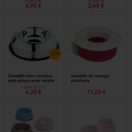
A partir de
A partir de
6,95 €
2,65 €
-31%
Gamelle inox conique
Gamelle de voyage
anti-glisse avec motifs
plastique
pattes / os
A partir de
9,20
6,20 €
11,20 €