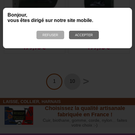
Bonjour,
vous êtes dirigé sur notre site mobile.
Distributeur simple de
Distributeur simple de
sachets ramasse crottes
sachets à déjections
en rouleau
canine en rouleau
179,95 €
199,95 €
>
1
10
LAISSE, COLLIER, HARNAIS
Choisissez la qualité artisanale
fabriquée en France !
Cuir, biothane, gomme, corde, nylon... faites
votre choix :-)