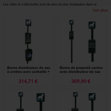
Les villes et collectivités sont de plus en plus impliquées dans la
gestion quotidienne des déjections canines. Nous proposons pour cela
Voir plus
des bornes de distribution de sachets, des poubelles dédiées à la
collecte des sacs de déjection mais également une gamme de Cani
Site, espace spécialement étudié pour que les chiens puissent y faire
leurs besoins.
Des installations qui aideront à ce que l’hygiène
des espaces publics soit respectée.
Nous proposons également des produits pour l’élimination et le
traitement en compostage des déjections ainsi qu’une gamme de
produits désinfectant pour les lieux publics.
> En savoir plus sur ces produits pour l’hygiène et la désinfection
Borne distributeur de sac
Borne de propreté canine
à crottes avec corbeille +
avec distributeur de sac
500 sacs en liasse
ramasse crottes en liasse
314,71 €
309,90 €