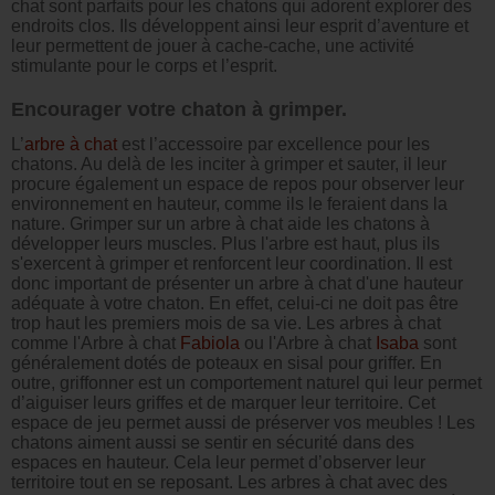
chat sont parfaits pour les chatons qui adorent explorer des
endroits clos. Ils développent ainsi leur esprit d’aventure et
leur permettent de jouer à cache-cache, une activité
stimulante pour le corps et l’esprit.
Encourager votre chaton à grimper.
L’
arbre à chat
est l’accessoire par excellence pour les
chatons. Au delà de les inciter à grimper et sauter, il leur
procure également un espace de repos pour observer leur
environnement en hauteur, comme ils le feraient dans la
nature. Grimper sur un arbre à chat aide les chatons à
développer leurs muscles. Plus l'arbre est haut, plus ils
s'exercent à grimper et renforcent leur coordination. Il est
donc important de présenter un arbre à chat d'une hauteur
adéquate à votre chaton. En effet, celui-ci ne doit pas être
trop haut les premiers mois de sa vie. Les arbres à chat
comme l'Arbre à chat
Fabiola
ou l'Arbre à chat
Isaba
sont
généralement dotés de poteaux en sisal pour griffer. En
outre, griffonner est un comportement naturel qui leur permet
d’aiguiser leurs griffes et de marquer leur territoire. Cet
espace de jeu permet aussi de préserver vos meubles ! Les
chatons aiment aussi se sentir en sécurité dans des
espaces en hauteur. Cela leur permet d’observer leur
territoire tout en se reposant. Les arbres à chat avec des