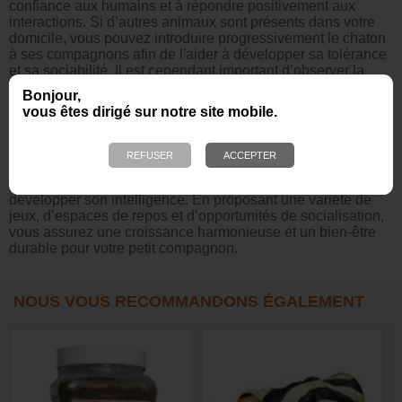
confiance aux humains et à répondre positivement aux
interactions. Si d’autres animaux sont présents dans votre
domicile, vous pouvez introduire progressivement le chaton
à ses compagnons afin de l'aider à développer sa tolérance
et sa sociabilité. Il est cependant important d’observer la
réaction des animaux et de ne pas forcer les interactions.
Bonjour,
Enfin, permettre au chaton de rencontrer de nouvelles
vous êtes dirigé sur notre site mobile.
personnes l’aide à se familiariser avec différentes voix,
odeurs et comportements humains, contribuant à réduire son
anxiété face aux inconnus. Le développement d’un chaton
nécessite donc des accessoires et des activités adaptés
pour stimuler ses instincts naturels, renforcer son agilité et
développer son intelligence. En proposant une variété de
jeux, d’espaces de repos et d’opportunités de socialisation,
vous assurez une croissance harmonieuse et un bien-être
durable pour votre petit compagnon.
NOUS VOUS RECOMMANDONS ÉGALEMENT