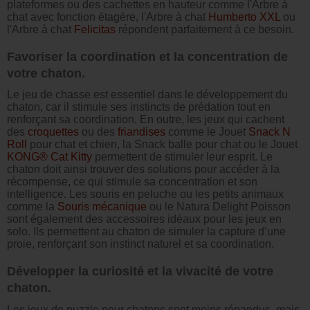
plateformes ou des cachettes en hauteur comme l'Arbre à
chat avec fonction étagère, l'Arbre à chat
Humberto XXL
ou
l'Arbre à chat
Felicitas
répondent parfaitement à ce besoin.
Favoriser la coordination et la concentration de
votre chaton.
Le jeu de chasse est essentiel dans le développement du
chaton, car il stimule ses instincts de prédation tout en
renforçant sa coordination. En outre, les jeux qui cachent
des
croquettes
ou des
friandises
comme le Jouet
Snack N
Roll
pour chat et chien, la Snack balle pour chat ou le Jouet
KONG® Cat Kitty
permettent de stimuler leur esprit. Le
chaton doit ainsi trouver des solutions pour accéder à la
récompense, ce qui stimule sa concentration et son
intelligence. Les souris en peluche ou les petits animaux
comme la
Souris mécanique
ou le Natura Delight Poisson
sont également des accessoires idéaux pour les jeux en
solo. Ils permettent au chaton de simuler la capture d’une
proie, renforçant son instinct naturel et sa coordination.
Développer la curiosité et la vivacité de votre
chaton.
Les jeux de puzzle pour chatons sont moins répandus, mais