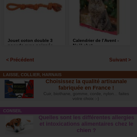
Jouet coton double 3
Calendrier de l’Avent -
noeuds avec poignée
Noël chat
7,00 €
7,40 €
< Précédent
Suivant >
LAISSE, COLLIER, HARNAIS
Choisissez la qualité artisanale
fabriquée en France !
Cuir, biothane, gomme, corde, nylon... faites
votre choix :-)
CONSEIL
Quelles sont les différentes allergies
et intoxications alimentaires chez le
chien ?