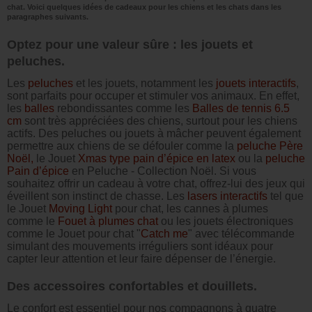
chat. Voici quelques idées de cadeaux pour les chiens et les chats dans les
paragraphes suivants.
Optez pour une valeur sûre : les jouets et
peluches.
Les
peluches
et les jouets, notamment les
jouets interactifs
,
sont parfaits pour occuper et stimuler vos animaux. En effet,
les
balles
rebondissantes comme les
Balles de tennis 6.5
cm
sont très appréciées des chiens, surtout pour les chiens
actifs. Des peluches ou jouets à mâcher peuvent également
permettre aux chiens de se défouler comme la
peluche Père
Noël,
le Jouet
Xmas type pain d’épice en latex
ou la
peluche
Pain d’épice
en Peluche - Collection Noël. Si vous
souhaitez offrir un cadeau à votre chat, offrez-lui des jeux qui
éveillent son instinct de chasse. Les
lasers interactifs
tel que
le Jouet
Moving Light
pour chat, les cannes à plumes
comme le
Fouet à plumes chat
ou les jouets électroniques
comme le Jouet pour chat "
Catch me
" avec télécommande
simulant des mouvements irréguliers sont idéaux pour
capter leur attention et leur faire dépenser de l’énergie.
Des accessoires confortables et douillets.
Le confort est essentiel pour nos compagnons à quatre