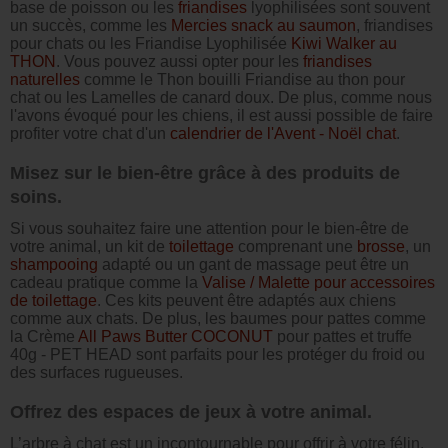
base de poisson ou les
friandises
lyophilisées sont souvent
un succès, comme les
Mercies snack au saumon
, friandises
pour chats ou les Friandise Lyophilisée
Kiwi Walker au
THON
. Vous pouvez aussi opter pour les
friandises
naturelles
comme le Thon bouilli Friandise au thon pour
chat ou les Lamelles de canard doux. De plus, comme nous
l'avons évoqué pour les chiens, il est aussi possible de faire
profiter votre chat d'un
calendrier de l'Avent - Noël chat
.
Misez sur le bien-être grâce à des produits de
soins.
Si vous souhaitez faire une attention pour le bien-être de
votre animal, un kit de
toilettage
comprenant une
brosse
, un
shampooing
adapté ou un gant de massage peut être un
cadeau pratique comme la
Valise / Malette pour accessoires
de toilettage
. Ces kits peuvent être adaptés aux chiens
comme aux chats. De plus, les baumes pour pattes comme
la Crème
All Paws Butter COCONUT
pour pattes et truffe
40g - PET HEAD sont parfaits pour les protéger du froid ou
des surfaces rugueuses.
Offrez des espaces de jeux à votre animal.
L’arbre à chat est un incontournable pour offrir à votre félin.