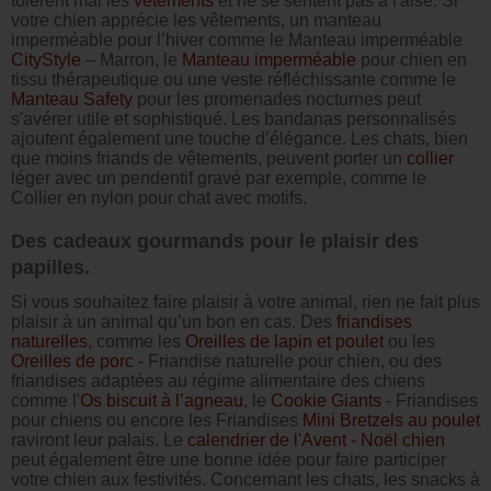
tolèrent mal les
vêtements
et ne se sentent pas à l'aise. Si
votre chien apprécie les vêtements, un manteau
imperméable pour l’hiver comme le Manteau imperméable
CityStyle
– Marron, le
Manteau imperméable
pour chien en
tissu thérapeutique ou une veste réfléchissante comme le
Manteau Safety
pour les promenades nocturnes peut
s'avérer utile et sophistiqué. Les bandanas personnalisés
ajoutent également une touche d’élégance. Les chats, bien
que moins friands de vêtements, peuvent porter un
collier
léger avec un pendentif gravé par exemple, comme le
Collier en nylon pour chat avec motifs.
Des cadeaux gourmands pour le plaisir des
papilles.
Si vous souhaitez faire plaisir à votre animal, rien ne fait plus
plaisir à un animal qu’un bon en cas. Des
friandises
naturelles
, comme les
Oreilles de lapin et poulet
ou les
Oreilles de porc
- Friandise naturelle pour chien, ou des
friandises adaptées au régime alimentaire des chiens
comme l'
Os biscuit à l’agneau
, le
Cookie Giants
- Friandises
pour chiens ou encore les Friandises
Mini Bretzels au poulet
raviront leur palais. Le
calendrier de l'Avent - Noël chien
peut également être une bonne idée pour faire participer
votre chien aux festivités. Concernant les chats, les snacks à