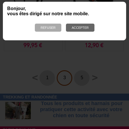
Bonjour,
vous êtes dirigé sur notre site mobile.
Ceinture Ferd Belt NON-
Baggy Bag - sac à
STOP Dogwear
sachets ramasse crotte
NON-STOP Dogwear
99,95 €
12,90 €
<
>
1
3
5
TREKKING ET RANDONNÉE
Tous les produits et harnais pour
pratiquer cette activité avec votre
chien
en toute sécurité