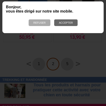
Bonjour,
vous êtes dirigé sur notre site mobile.
Bottines Grip Trex
Bottine haute de
Ruffwear pour chien
protection des pattes -
Terrain sec
A partir de
A partir de
50,95 €
13,90 €
<
>
1
2
5
TREKKING ET RANDONNÉE
Tous les produits et harnais pour
pratiquer cette activité avec votre
chien
en toute sécurité