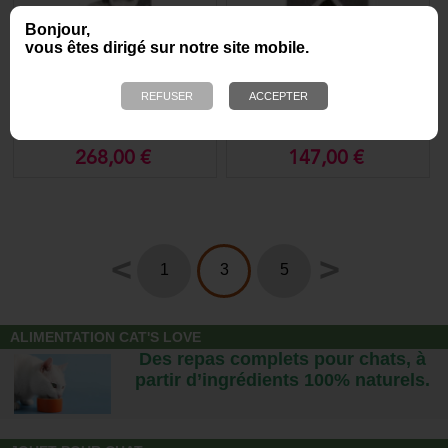
Bonjour,
vous êtes dirigé sur notre site mobile.
Arbre à chat Juana
Cat Tower Arma pour chat
268,00 €
147,00 €
<
>
1
3
5
ALIMENTATION CAT'S LOVE
Des repas complets pour chats, à
partir d’ingrédients 100% naturels.