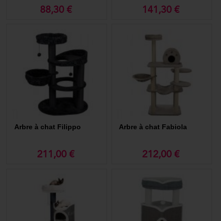
trouver le choix parfait pour votre compagnon félin.
88,30 €
141,30 €
Quel est l'emplacement idéal de l'arbre à chat ?
Essayer autant que possible de le placer dans un endroit calme d'où
votre chat pourra observer le plus de choses. Ce sera sa « tour
d’observation » ! Et si vous le pouvez, choisissez un emplacement
proche d'une fenêtre ! Les chats adorent regarder ce qu'il se passe à
l'extérieur et peuvent y passer des heures.
Pensez aussi à faire plaisir à votre compagnon tout en prenant soin de
lui avec les
compléments alimentaires et les friandises pour chat
disponibles sur notre site.
Pour en savoir plus :
Pourquoi en acheter et comment le choisir ?
Arbre à chat Filippo
Arbre à chat Fabiola
211,00 €
212,00 €