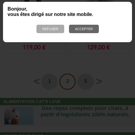
Bonjour,
vous êtes dirigé sur notre site mobile.
Arbre à chat Marco
Arbre à chat Viviana
119,00 €
129,00 €
<
>
1
2
5
ALIMENTATION CAT'S LOVE
Des repas complets pour chats, à
partir d’ingrédients 100% naturels.