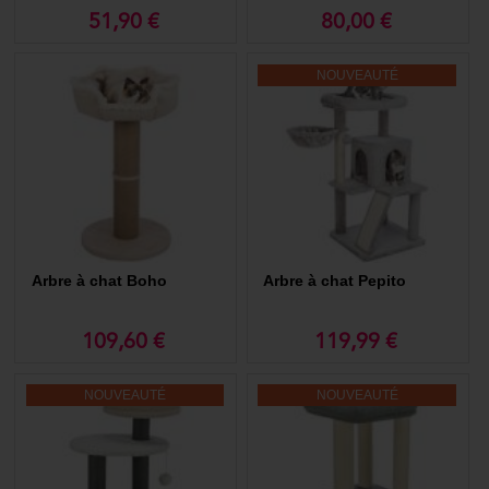
trouver le choix parfait pour votre compagnon félin.
51,90 €
80,00 €
Quel est l'emplacement idéal de l'arbre à chat ?
Essayer autant que possible de le placer dans un endroit calme d'où
NOUVEAUTÉ
votre chat pourra observer le plus de choses. Ce sera sa « tour
d’observation » ! Et si vous le pouvez, choisissez un emplacement
proche d'une fenêtre ! Les chats adorent regarder ce qu'il se passe à
l'extérieur et peuvent y passer des heures.
Pensez aussi à faire plaisir à votre compagnon tout en prenant soin de
lui avec les
compléments alimentaires et les friandises pour chat
disponibles sur notre site.
Pour en savoir plus :
Pourquoi en acheter et comment le choisir ?
Arbre à chat Boho
Arbre à chat Pepito
109,60 €
119,99 €
NOUVEAUTÉ
NOUVEAUTÉ